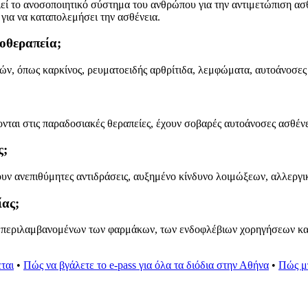
εί το ανοσοποιητικό σύστημα του ανθρώπου για την αντιμετώπιση ασθ
για να καταπολεμήσει την ασθένεια.
σοθεραπεία;
ιών, όπως καρκίνος, ρευματοειδής αρθρίτιδα, λεμφώματα, αυτοάνοσες
νονται στις παραδοσιακές θεραπείες, έχουν σοβαρές αυτοάνοσες ασθέ
ς;
ουν ανεπιθύμητες αντιδράσεις, αυξημένο κίνδυνο λοιμώξεων, αλλεργι
ίας;
περιλαμβανομένων των φαρμάκων, των ενδοφλέβιων χορηγήσεων και τ
ται
•
Πώς να βγάλετε το e-pass για όλα τα διόδια στην Αθήνα
•
Πώς μ