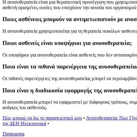
Η ανοσοθεραπεία είναι μια θεραπευτική προσέγγιση που χρησιμοποι
ασθενή ορισμένες ουσίες που ενισχύουν την ανοσία του οργανισμού 
Ποιες ασθένειες μπορούν να αντιμετωπιστούν με ανο
Η ανοσοθεραπεία χρησιμοποιείται για τη θεραπεία ποικίλων ασθενε
Ποιοι ασθενείς είναι υποψήφιοι για ανοσοθεραπεία;
Οι υποψήφιοι για ανοσοθεραπεία είναι ασθενείς που δεν ανταποκρί
Ποια είναι τα πιθανά παρενέργεια της ανοσοθεραπεία
Οι πιθανές παρενέργειες της ανοσοθεραπείας μπορεί να περιλαμβάν
Ποια είναι η διαδικασία εφαρμογής της ανοσοθεραπε
Η ανοσοθεραπεία μπορεί να εφαρμοστεί με διάφορους τρόπους, συμ
ανάγκες του ασθενούς.
Πώς μπορώ να δω το παραπεμπτικό μου
•
Ανοσοθεραπεία: Πως Γίνε
της ΔΕΗ Ηλεκτρονικά
•
Dimiourgia