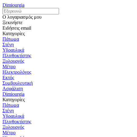
Dimiourgia
Ο λογαριασμός μου
Ξεκινήστε
Ειδήσεις email
Κατηγορίες
Πάτωμα
Στέγη
Υδραυλικά
Πλινθοκτίστης
Ξυλουργός
Μέτρο
Ηλεκτρολόγος
Εκτός
Συμβουλευτική
Ασφάλιση
Dimiourgia
Κατηγορίες
Πάτωμα
Στέγη
Υδραυλικά
Πλινθοκτίστης
Ξυλουργός
Μέτρο