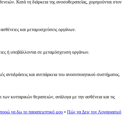
ενειών. Κατά τη διάρκεια της ανοσοθεραπείας, χορηγούνται στον
 ασθένειες και μεταμοσχεύσεις οργάνων.
νειες ή υποβάλλονται σε μεταμόσχευση οργάνων.
κές αντιδράσεις και ανεπάρκεια του ανοσοποιητικού συστήματος.
ων κυτταρικών θεραπειών, ανάλογα με την ασθένεια και τις
πορώ να δω το παραπεμπτικό μου
•
Πώς να Δεις τον Λογαριασμό