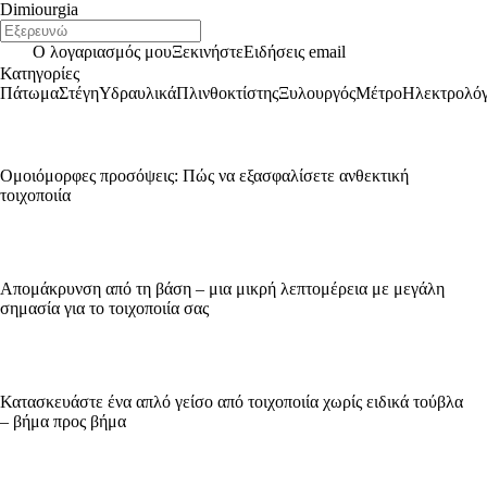
Dimiourgia
Ο λογαριασμός μου
Ξεκινήστε
Ειδήσεις email
Κατηγορίες
Πάτωμα
Στέγη
Υδραυλικά
Πλινθοκτίστης
Ξυλουργός
Μέτρο
Ηλεκτρολό
Ομοιόμορφες προσόψεις: Πώς να εξασφαλίσετε ανθεκτική
τοιχοποιία
Απομάκρυνση από τη βάση – μια μικρή λεπτομέρεια με μεγάλη
σημασία για το τοιχοποιία σας
Κατασκευάστε ένα απλό γείσο από τοιχοποιία χωρίς ειδικά τούβλα
– βήμα προς βήμα