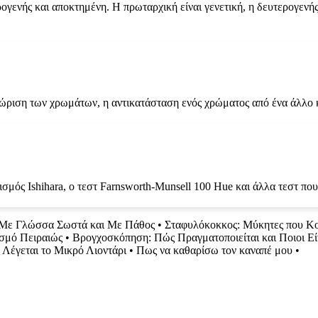
γενής και αποκτημένη. Η πρωταρχική είναι γενετική, η δευτερογενή
γνώριση των χρωμάτων, η αντικατάσταση ενός χρώματος από ένα άλλο
μός Ishihara, ο τεστ Farnsworth-Munsell 100 Hue και άλλα τεστ πο
Με Γλώσσα Σωστά και Με Πάθος
•
Σταφυλόκοκκος: Μύκητες που Κ
ασμό Πειραιώς
•
Βρογχοσκόπηση: Πώς Πραγματοποιείται και Ποιοι Είνα
Λέγεται το Μικρό Λιοντάρι
•
Πως να καθαρίσω τον καναπέ μου
•