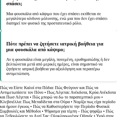
σπάσει;
Μια φουσκάλα από κάψιμο που έχει σπάσει εκτίθεται σε
μεγαλύτερο κίνδυνο μόλυνσης, ενώ μια που δεν έχει σπάσει
διατηρεί τον φυσικό της προστατευτικό ρόλο.
Πότε πρέπει να ζητήσετε ιατρική βοήθεια για
μια φουσκάλα από κάψιμο;
Αν η φουσκάλα είναι μεγάλη, πονεμένη, ερυθηματώδης ή δεν
βελτιώνεται μετά από μερικές ημέρες, είναι σημαντικό να
ζητήσετε ιατρική βοήθεια για αξιολόγηση και περαιτέρω
αντιμετώπιση.
Πώς να Είστε Καλοί στα Πόδια: Πώς Φεύγουν και Πώς να
Αντιμετωπίσετε τον Πόνο
•
Πως Λέγεται: Ανέκδοτα, Κρύα Ανέκδοτα
και Πωσ Λέγεται
•
Πώς μπορώ να δω το παραπεμπτικό μου
•
Κλεβσιέλλα: Πως Μεταδίδεται στα Ούρα
•
Νομίζα πως είχα περίοδο
και ήμουν έγκυος
•
Πώς να Καθυστερήσετε την Περίοδο Φυσικά:
Συμβουλές και Μέθοδοι
•
Ψήφισμα για τέμπη – Πώς ψηφίζω
•
Πώς
να Ξεβουλώσετε το Αυτί Σας: Ολοκληρωμένος Οδηγός
•
Υγρό στον