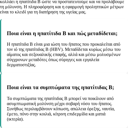
κολλάει η ηπατίτιδα Β ώστε να προστατευτούμε και να προλάβουμε
τη μόλυνση. Η πληροφόρηση και η εφαρμογή προληπτικών μέτρων
είναι το κλειδί για τη διατήρηση της υγείας μας.
Ποια είναι η ηπατίτιδα Β και πώς μεταδίδεται;
Η ηπατίτιδα Β είναι μια ιώση του ήπατος που προκαλείται από
τον ιό της ηπατίτιδας Β (HBV). Μεταδίδεται κυρίως μέσω του
αίματος και σεξουαλικής επαφής, αλλά και μέσω μολυσμένων
σύγχρονων μεταδότες όπως σύριγγες και εργαλεία
δερματοστιξίας.
Ποια είναι τα συμπτώματα της ηπατίτιδας Β;
Τα συμπτώματα της ηπατίτιδας Β μπορεί να ποικίλουν από
ασυμπτωματική μολύνση μέχρι σοβαρή νόσο του ήπατος.
Συνήθως περιλαμβάνουν κόπωση, απώλεια όρεξης, ναυτία,
έμετο, πόνο στην κοιλιά, κίτρινη επιδερμίδα και ματιά
(ικτερία).