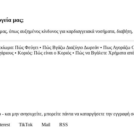
υγεία μας;
 μας, όπως αυξημένος κίνδυνος για καρδιαγγειακά νοσήματα, διαβήτη
κίωμα: Πώς Φεύγει
•
Πώς Βγάζω Διαζύγιο Δωρεάν
•
Πως Αγοράζω Ο
χάριους
•
Κοριός: Πώς είναι ο Κοριός
•
Πώς να Βγάλετε Χρήματα από 
 - και μην ανησυχείτε, μπορείτε πάντα να καταργήσετε την εγγραφή σ
terest
TikTok
Mail
RSS