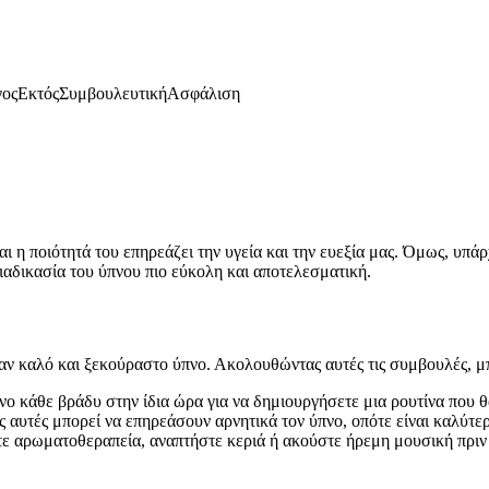
γος
Εκτός
Συμβουλευτική
Ασφάλιση
αι η ποιότητά του επηρεάζει την υγεία και την ευεξία μας. Όμως, υ
διαδικασία του ύπνου πιο εύκολη και αποτελεσματική.
ναν καλό και ξεκούραστο ύπνο. Ακολουθώντας αυτές τις συμβουλές, μπ
ο κάθε βράδυ στην ίδια ώρα για να δημιουργήσετε μια ρουτίνα που θ
 αυτές μπορεί να επηρεάσουν αρνητικά τον ύπνο, οπότε είναι καλύτερ
 αρωματοθεραπεία, αναπτήστε κεριά ή ακούστε ήρεμη μουσική πριν τ