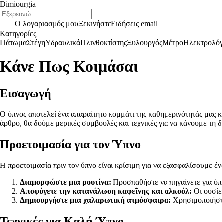
Dimiourgia
Ο λογαριασμός μου
Ξεκινήστε
Ειδήσεις email
Κατηγορίες
Πάτωμα
Στέγη
Υδραυλικά
Πλινθοκτίστης
Ξυλουργός
Μέτρο
Ηλεκτρολό
Κάνε Πως Κοιμάσαι
Εισαγωγή
Ο ύπνος αποτελεί ένα απαραίτητο κομμάτι της καθημερινότητάς μας κ
άρθρο, θα δούμε μερικές συμβουλές και τεχνικές για να κάνουμε τη 
Προετοιμασία για τον Ύπνο
Η προετοιμασία πριν τον ύπνο είναι κρίσιμη για να εξασφαλίσουμε έ
Διαμορφώστε μια ρουτίνα:
Προσπαθήστε να πηγαίνετε για ύπν
Αποφύγετε την κατανάλωση καφεΐνης και αλκοόλ:
Οι ουσίες
Δημιουργήστε μια χαλαρωτική ατμόσφαιρα:
Χρησιμοποιήστε
Τεχνικές για Καλή Ύπνο