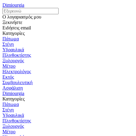
Dimiourgia
Ο λογαριασμός μου
Ξεκινήστε
Ειδήσεις email
Κατηγορίες
Πάτωμα
Στέγη
Υδραυλικά
Πλινθοκτίστης
Ξυλουργός
Μέτρο
Ηλεκτρολόγος
Εκτός
Συμβουλευτική
Ασφάλιση
Dimiourgia
Κατηγορίες
Πάτωμα
Στέγη
Υδραυλικά
Πλινθοκτίστης
Ξυλουργός
Μέτρο