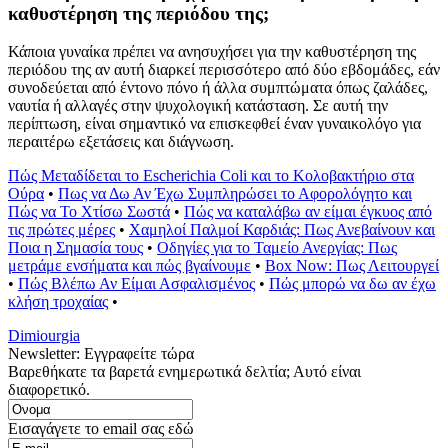
καθυστέρηση της περιόδου της;
Κάποια γυναίκα πρέπει να ανησυχήσει για την καθυστέρηση της
περιόδου της αν αυτή διαρκεί περισσότερο από δύο εβδομάδες, εάν
συνοδεύεται από έντονο πόνο ή άλλα συμπτώματα όπως ζαλάδες,
ναυτία ή αλλαγές στην ψυχολογική κατάσταση. Σε αυτή την
περίπτωση, είναι σημαντικό να επισκεφθεί έναν γυναικολόγο για
περαιτέρω εξετάσεις και διάγνωση.
Πώς Μεταδίδεται το Escherichia Coli και το Κολοβακτήριο στα
Ούρα
•
Πως να Δω Αν Έχω Συμπληρώσει το Αφορολόγητο και
Πώς να Το Χτίσω Σωστά
•
Πώς να καταλάβω αν είμαι έγκυος από
τις πρώτες μέρες
•
Χαμηλοί Παλμοί Καρδιάς: Πως Ανεβαίνουν και
Ποια η Σημασία τους
•
Οδηγίες για το Ταμείο Ανεργίας: Πως
μετράμε ενσήματα και πώς βγαίνουμε
•
Box Now: Πως Λειτουργεί
•
Πώς Βλέπω Αν Είμαι Ασφαλισμένος
•
Πώς μπορώ να δω αν έχω
κλήση τροχαίας
•
Dimiourgia
Newsletter: Εγγραφείτε τώρα
Βαρεθήκατε τα βαρετά ενημερωτικά δελτία; Αυτό είναι
διαφορετικό.
Εισαγάγετε το email σας εδώ