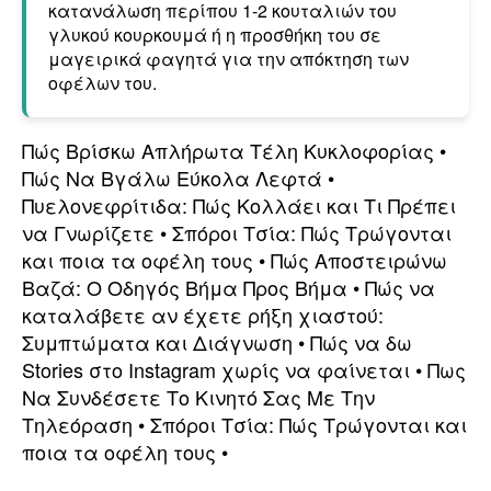
κατανάλωση περίπου 1-2 κουταλιών του
γλυκού κουρκουμά ή η προσθήκη του σε
μαγειρικά φαγητά για την απόκτηση των
οφέλων του.
Πώς Βρίσκω Απλήρωτα Τέλη Κυκλοφορίας
•
Πώς Να Βγάλω Εύκολα Λεφτά
•
Πυελονεφρίτιδα: Πώς Κολλάει και Τι Πρέπει
να Γνωρίζετε
•
Σπόροι Τσία: Πώς Τρώγονται
και ποια τα οφέλη τους
•
Πώς Αποστειρώνω
Βαζά: Ο Οδηγός Βήμα Προς Βήμα
•
Πώς να
καταλάβετε αν έχετε ρήξη χιαστού:
Συμπτώματα και Διάγνωση
•
Πώς να δω
Stories στο Instagram χωρίς να φαίνεται
•
Πως
Να Συνδέσετε Το Κινητό Σας Με Την
Τηλεόραση
•
Σπόροι Τσία: Πώς Τρώγονται και
ποια τα οφέλη τους
•