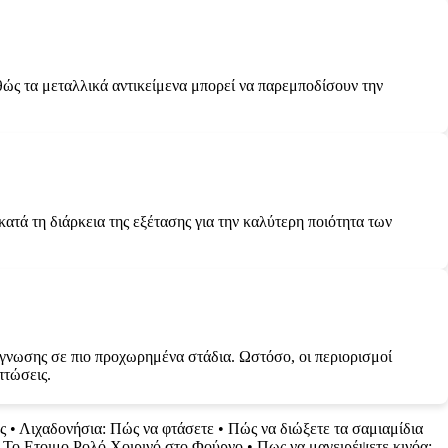
θώς τα μεταλλικά αντικείμενα μπορεί να παρεμποδίσουν την
κατά τη διάρκεια της εξέτασης για την καλύτερη ποιότητα των
άγνωσης σε πιο προχωρημένα στάδια. Ωστόσο, οι περιορισμοί
πτώσεις.
ς
•
Λιχαδονήσια: Πώς να φτάσετε
•
Πώς να διώξετε τα σαμιαμίδια
Το Ετοιμο Ρολό Χοιρινό στο Φούρνο
•
Πως να μαγειρέψετε κινόα: