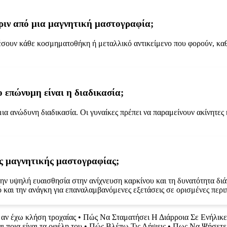
 πριν από μια μαγνητική μαστογραφία;
ρέσουν κάθε κοσμηματοθήκη ή μεταλλικό αντικείμενο που φορούν, κα
 επώνυμη είναι η διαδικασία;
ια ανώδυνη διαδικασία. Οι γυναίκες πρέπει να παραμείνουν ακίνητες 
ης μαγνητικής μαστογραφίας;
ην υψηλή ευαισθησία στην ανίχνευση καρκίνου και τη δυνατότητα δι
 και την ανάγκη για επαναλαμβανόμενες εξετάσεις σε ορισμένες περι
αν έχω κλήση τροχαίας
•
Πώς Να Σταματήσει Η Διάρροια Σε Ενήλικε
ι ποια είναι τα οφέλη του
•
Πώς Βλέπω Τις Λήψεις
•
Πως Να Ψήσετε 