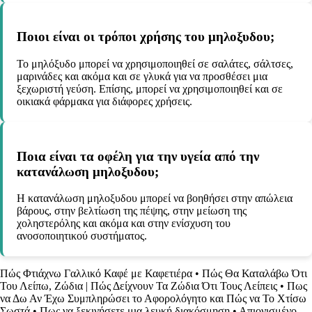
Ποιοι είναι οι τρόποι χρήσης του μηλοξυδου;
Το μηλόξυδο μπορεί να χρησιμοποιηθεί σε σαλάτες, σάλτσες,
μαρινάδες και ακόμα και σε γλυκά για να προσθέσει μια
ξεχωριστή γεύση. Επίσης, μπορεί να χρησιμοποιηθεί και σε
οικιακά φάρμακα για διάφορες χρήσεις.
Ποια είναι τα οφέλη για την υγεία από την
κατανάλωση μηλοξυδου;
Η κατανάλωση μηλοξυδου μπορεί να βοηθήσει στην απώλεια
βάρους, στην βελτίωση της πέψης, στην μείωση της
χοληστερόλης και ακόμα και στην ενίσχυση του
ανοσοποιητικού συστήματος.
Πώς Φτιάχνω Γαλλικό Καφέ με Καφετιέρα
•
Πώς Θα Καταλάβω Ότι
Του Λείπω, Ζώδια | Πώς Δείχνουν Τα Ζώδια Ότι Τους Λείπεις
•
Πως
να Δω Αν Έχω Συμπληρώσει το Αφορολόγητο και Πώς να Το Χτίσω
Σωστά
•
Πως να ξεκινήσετε μια λευκή διακόσμηση
•
Απιονισμένο