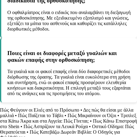
διαδικασία της ορθοσκόπησης;
Ο οφθαλμίατρος είναι ο ειδικός που αναλαμβάνει τη διεξαγωγή
της ορθοσκόπησης. Με εξειδικευμένο εξοπλισμό και γνώσεις,
εξετάζει τα μάτια του ασθενούς και καθορίζει τις κατάλληλες
διορθωτικές μέθοδοι.
Ποιες είναι οι διαφορές μεταξύ γυαλιών και
φακών επαφής στην ορθοσκόπηση;
Τα γυαλιά και οι φακοί επαφής είναι δύο διαφορετικές μέθοδοι
διόρθωσης της όρασης. Τα γυαλιά είναι ευκολότερα στη χρήση
και συντήρηση, ενώ οι φακοί επαφής προσφέρουν ελευθερία
κινήσεων και διακριτικότητα. Η επιλογή μεταξύ τους εξαρτάται
από τις ανάγκες και τις προτιμήσεις του ατόμου.
Πώς Φεύγουν οι Ελιές από το Πρόσωπο
•
Δες πώς θα είσαι με άλλα
μαλλιά
•
Πώς Παίζεται το Τάβλι
•
Πώς Μικραίνουν οι Όζοι
•
Τριπλεξ
στα Κάτω Άκρα και στα Αγγεία: Πώς Γίνεται;
•
Πως Κάνω Επιστροφή
στο Shein
•
Πώς Ασπρίζουν τα Λευκά Ρούχα
•
Οστικό Οίδημα: Πώς
Θεραπεύεται
•
Πώς Κατεβάζω Δωρεάν Βιβλία: Ο Οδηγός για