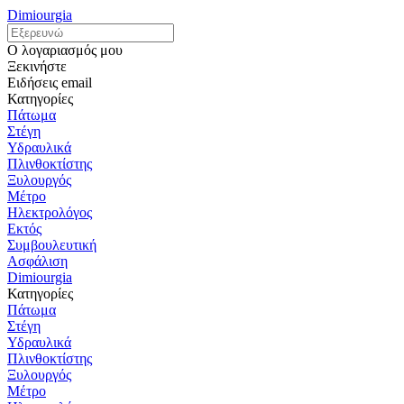
Dimiourgia
Ο λογαριασμός μου
Ξεκινήστε
Ειδήσεις email
Κατηγορίες
Πάτωμα
Στέγη
Υδραυλικά
Πλινθοκτίστης
Ξυλουργός
Μέτρο
Ηλεκτρολόγος
Εκτός
Συμβουλευτική
Ασφάλιση
Dimiourgia
Κατηγορίες
Πάτωμα
Στέγη
Υδραυλικά
Πλινθοκτίστης
Ξυλουργός
Μέτρο