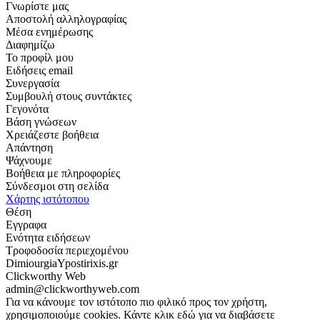
Γνωρίστε μας
Αποστολή αλληλογραφίας
Μέσα ενημέρωσης
Διαφημίζω
Το προφίλ μου
Ειδήσεις email
Συνεργασία
Συμβουλή στους συντάκτες
Γεγονότα
Βάση γνώσεων
Χρειάζεστε βοήθεια
Απάντηση
Ψάχνουμε
Βοήθεια με πληροφορίες
Σύνδεσμοι στη σελίδα
Χάρτης ιστότοπου
Θέση
Εγγραφα
Ενότητα ειδήσεων
Τροφοδοσία περιεχομένου
DimiourgiaYpostirixis.gr
Clickworthy Web
admin@clickworthyweb.com
Για να κάνουμε τον ιστότοπο πιο φιλικό προς τον χρήστη,
χρησιμοποιούμε cookies. Κάντε κλικ εδώ για να διαβάσετε