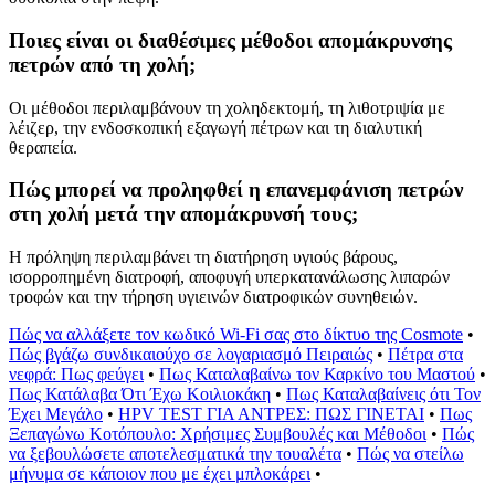
Ποιες είναι οι διαθέσιμες μέθοδοι απομάκρυνσης
πετρών από τη χολή;
Οι μέθοδοι περιλαμβάνουν τη χοληδεκτομή, τη λιθοτριψία με
λέιζερ, την ενδοσκοπική εξαγωγή πέτρων και τη διαλυτική
θεραπεία.
Πώς μπορεί να προληφθεί η επανεμφάνιση πετρών
στη χολή μετά την απομάκρυνσή τους;
Η πρόληψη περιλαμβάνει τη διατήρηση υγιούς βάρους,
ισορροπημένη διατροφή, αποφυγή υπερκατανάλωσης λιπαρών
τροφών και την τήρηση υγιεινών διατροφικών συνηθειών.
Πώς να αλλάξετε τον κωδικό Wi-Fi σας στο δίκτυο της Cosmote
•
Πώς βγάζω συνδικαιούχο σε λογαριασμό Πειραιώς
•
Πέτρα στα
νεφρά: Πως φεύγει
•
Πως Καταλαβαίνω τον Καρκίνο του Μαστού
•
Πως Κατάλαβα Ότι Έχω Κοιλιοκάκη
•
Πως Καταλαβαίνεις ότι Τον
Έχει Μεγάλο
•
HPV TEST ΓΙΑ ΑΝΤΡΕΣ: ΠΩΣ ΓΙΝΕΤΑΙ
•
Πως
Ξεπαγώνω Κοτόπουλο: Χρήσιμες Συμβουλές και Μέθοδοι
•
Πώς
να ξεβουλώσετε αποτελεσματικά την τουαλέτα
•
Πώς να στείλω
μήνυμα σε κάποιον που με έχει μπλοκάρει
•