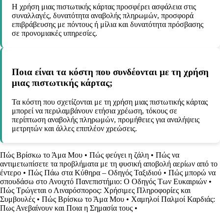
Η χρήση μιας πιστωτικής κάρτας προσφέρει ασφάλεια στις
συναλλαγές, δυνατότητα αναβολής πληρωμών, προσφορά
επιβράβευσης με πόντους ή μίλια και δυνατότητα πρόσβασης
σε προνομιακές υπηρεσίες.
Ποια είναι τα κόστη που συνδέονται με τη χρήση
μιας πιστωτικής κάρτας;
Τα κόστη που σχετίζονται με τη χρήση μιας πιστωτικής κάρτας
μπορεί να περιλαμβάνουν ετήσια χρέωση, τόκους σε
περίπτωση αναβολής πληρωμών, προμήθειες για αναλήψεις
μετρητών και άλλες επιπλέον χρεώσεις.
Πώς Βρίσκω το Άμα Μου
•
Πώς φεύγει η ζάλη
•
Πώς να
αντιμετωπίσετε τα προβλήματα με τη φυσική αποβολή αερίων από το
έντερο
•
Πώς Πάω στα Κύθηρα – Οδηγός Ταξιδιού
•
Πώς μπορώ να
σπουδάσω στο Ανοιχτό Πανεπιστήμιο: Ο Οδηγός Των Ευκαιριών
•
Πώς Τρώγεται ο Λιναρόσπορος: Χρήσιμες Πληροφορίες και
Συμβουλές
•
Πώς Βρίσκω το Άμα Μου
•
Χαμηλοί Παλμοί Καρδιάς:
Πως Ανεβαίνουν και Ποια η Σημασία τους
•