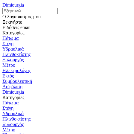
Dimiourgia
Ο λογαριασμός μου
Ξεκινήστε
Ειδήσεις email
Κατηγορίες
Πάτωμα
Στέγη
Υδραυλικά
Πλινθοκτίστης
Ξυλουργός
Μέτρο
Ηλεκτρολόγος
Εκτός
Συμβουλευτική
Ασφάλιση
Dimiourgia
Κατηγορίες
Πάτωμα
Στέγη
Υδραυλικά
Πλινθοκτίστης
Ξυλουργός
Μέτρο