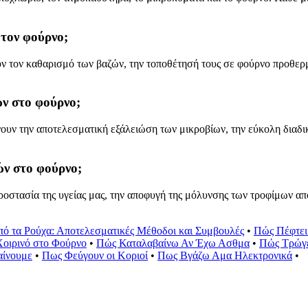
 τον φούρνο;
ν τον καθαρισμό των βαζών, την τοποθέτησή τους σε φούρνο προθερμ
ών στο φούρνο;
υν την αποτελεσματική εξάλειώση των μικροβίων, την εύκολη διαδικ
ών στο φούρνο;
οστασία της υγείας μας, την αποφυγή της μόλυνσης των τροφίμων από
πό τα Ρούχα: Αποτελεσματικές Μέθοδοι και Συμβουλές
•
Πώς Πέφτει
οιρινό στο Φούρνο
•
Πώς Καταλαβαίνω Αν Έχω Ασθμα
•
Πώς Τρώγε
αίνουμε
•
Πως Φεύγουν οι Κοριοί
•
Πως Βγάζω Αμα Ηλεκτρονικά
•