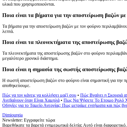
υλικά που χρησιμοποιούνται.
Ποια είναι τα βήματα για την αποστείρωση βαζών με
Τα βήματα για την αποστείρωση βαζών με τον φούρνο περιλαμβάνου
λεπτά.
Ποια είναι τα πλεονεκτήματα της αποστείρωσης βαζ
Τα πλεονεκτήματα της αποστείρωσης βαζών στο φούρνο περιλαμβάνο
μεγαλύτερο χρονικό διάστημα.
Ποια είναι η σημασία της σωστής αποστείρωσης βαζ
Η σωστή αποστείρωση βαζών στο φούρνο είναι σημαντική για την πρ
αποθηκεύουμε.
Πώς να τον κάνεις να κολλήσει μαζί σου
•
Πώς Βγαίνει η Σκουριά α
Ανεβαίνουν όταν Είναι Χαμηλά
•
Πως Να Ψήσετε Το Ετοιμο Ρολό Χ
Οδηγίες για το Ταμείο Ανεργίας: Πως μετράμε ενσήματα και πώς βγ
Dimiourgia
Newsletter: Εγγραφείτε τώρα
Βαρεθήκατε τα βαρετά ενημερωτικά δελτία; Αυτό είναι διαφορετικό.