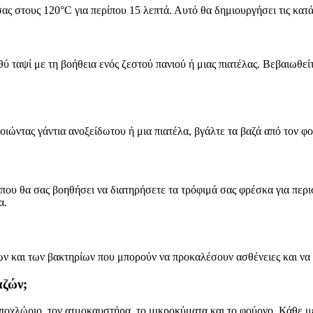
ας στους 120°C για περίπου 15 λεπτά. Αυτό θα δημιουργήσει τις κατ
 ταψί με τη βοήθεια ενός ζεστού πανιού ή μιας πιατέλας. Βεβαιωθείτ
ιώντας γάντια ανοξείδωτου ή μια πιατέλα, βγάλτε τα βαζά από τον φ
 που θα σας βοηθήσει να διατηρήσετε τα τρόφιμά σας φρέσκα για πε
α.
ων και των βακτηρίων που μπορούν να προκαλέσουν ασθένειες και να
αζών;
οχλώριο, τον ατμοκαυστήρα, το μικροκύματα και το φούρνο. Κάθε μέθ