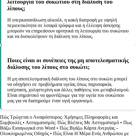
λειτουργία του συκώτιου στη διάλυση του
λίπους;
Η υπερκατανάλωση αλκοόλ, η κακή διατροφή με υψηλή
περιεκτικότητα σε λιπαρά τρόφιμα και η έλλειψη άσκησης
μπορούν να επηρεάσουν αρνητικά τη λειτουργία του συκώτιου
και να δυσκολέψουν τη διάλυση του λίπους.
Ποιες είναι οι συνέπειες της μη αποτελεσματικής
διάλυσης του λίπους στο συκώτι;
Η μη αποτελεσματική διάλυση του λίπους στο συκώτι μπορεί
να οδηγήσει σε προβλήματα υγείας όπως παχυσαρκία,
υπέρταση, χοληστερίνη και άλλες παθήσεις του μεταβολισμού.
Είναι σημαντικό να φροντίζουμε για την υγεία του συκώτιου
μας για να διατηρούμε έναν υγιή οργανισμό.
Πώς Τρώγεται ο Λιναρόσπορος: Χρήσιμες Πληροφορίες και
Συμβουλές
•
Αστιγματισμός: Πώς Βλέπεις Με Αστιγματισμό
•
Πως
Βάζω Εισαγωγικά στο Word
•
Πώς Βγάζω Κάρτα Ανεργίας –
Ολοκληρωμένος Οδηγός
•
Πώς Είναι Η Μέρα Ενός Ανθρώπου με