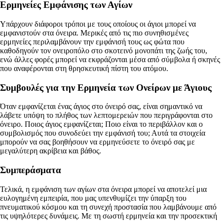
Ερμηνείες Εμφάνισης των Αγίων
Υπάρχουν διάφοροι τρόποι με τους οποίους οι άγιοι μπορεί να
εμφανιστούν στα όνειρα. Μερικές από τις πιο συνηθισμένες
ερμηνείες περιλαμβάνουν την εμφάνισή τους ως φώτα που
καθοδηγούν τον ονειροπόλο στο σκοτεινό μονοπάτι της ζωής του,
ενώ άλλες φορές μπορεί να εκφράζονται μέσα από σύμβολα ή σκηνές
που αναφέρονται στη θρησκευτική πίστη του ατόμου.
Συμβουλές για την Ερμηνεία των Ονείρων με Άγιους
Όταν εμφανίζεται ένας άγιος στο όνειρό σας, είναι σημαντικό να
λάβετε υπόψη το πλήθος των λεπτομερειών που περιγράφονται στο
όνειρο. Ποιος άγιος εμφανίζεται; Ποιο είναι το περιβάλλον και ο
συμβολισμός που συνοδεύει την εμφάνισή του; Αυτά τα στοιχεία
μπορούν να σας βοηθήσουν να ερμηνεύσετε το όνειρό σας με
μεγαλύτερη ακρίβεια και βάθος.
Συμπεράσματα
Τελικά, η εμφάνιση των αγίων στα όνειρα μπορεί να αποτελεί μια
ευλογημένη εμπειρία, που μας υπενθυμίζει την ύπαρξη του
πνευματικού κόσμου και τη συνεχή προστασία που λαμβάνουμε από
τις υψηλότερες δυνάμεις. Με τη σωστή ερμηνεία και την προσεκτική