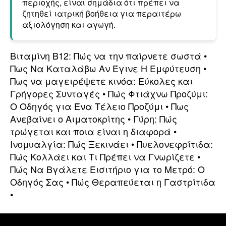
περιοχής, είναι σημάδια ότι πρέπει να
ζητηθεί ιατρική βοήθεια για περαιτέρω
αξιολόγηση και αγωγή.
Βιταμίνη B12: Πώς να την παίρνετε σωστά
•
Πως Να Καταλάβω Αν Έγινε Η Εμφύτευση
•
Πως να μαγειρέψετε κινόα: Εύκολες και
Γρήγορες Συνταγές
•
Πώς Φτιάχνω Προζύμι:
Ο Οδηγός για Ένα Τέλειο Προζύμι
•
Πως
Ανεβαίνει ο Αιματοκρίτης
•
Γύρη: Πώς
τρώγεται και ποια είναι η διαφορά
•
Ινομυαλγία: Πώς Ξεκινάει
•
Πυελονεφρίτιδα:
Πώς Κολλάει και Τι Πρέπει να Γνωρίζετε
•
Πώς Να Βγάλετε Εισιτήριο για το Μετρό: Ο
Οδηγός Σας
•
Πώς Θεραπεύεται η Γαστρίτιδα
•