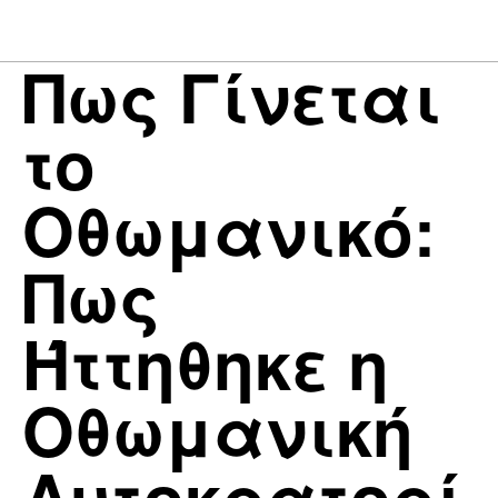
Πως Γίνεται
το
Οθωμανικό:
Πως
Ήττηθηκε η
Οθωμανική
Αυτοκρατορί