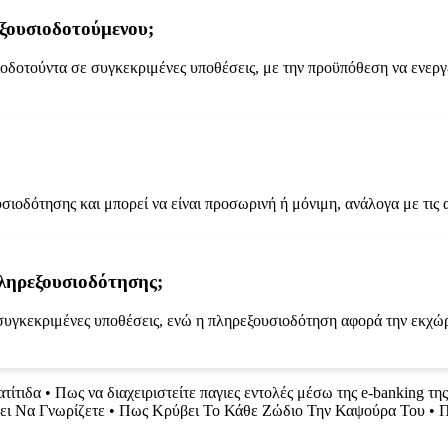
εξουσιοδοτούμενου;
οδοτούντα σε συγκεκριμένες υποθέσεις, με την προϋπόθεση να ενεργε
σιοδότησης και μπορεί να είναι προσωρινή ή μόνιμη, ανάλογα με τις 
πληρεξουσιοδότησης;
υγκεκριμένες υποθέσεις, ενώ η πληρεξουσιοδότηση αφορά την εκχώρη
τίτιδα
•
Πως να διαχειριστείτε παγιες εντολές μέσω της e-banking τη
ι Να Γνωρίζετε
•
Πως Κρύβει Το Κάθε Ζώδιο Την Καψούρα Του
•
Π