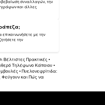
πιβεβαίωση συναλλαγών, την
εγγράφων και άλλες
Τράπεζα;
α επικοινωνήσετε με την
ζητήσετε την
ι Βέλτιστες Πρακτικές
•
αθερό Τηλέφωνο Κάποιου
•
υμβουλές
•
Πυελονεφρίτιδα:
ς Φεύγουν και Πώς να