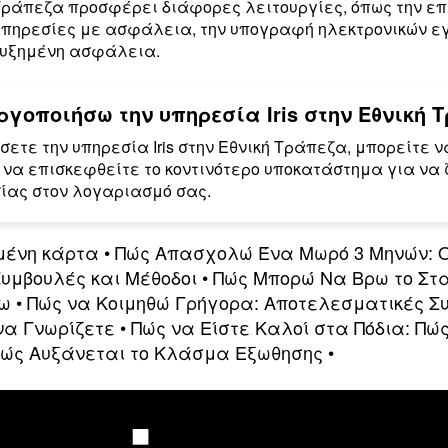
ή Τράπεζα προσφέρει διάφορες λειτουργίες, όπως την ε
υπηρεσίες με ασφάλεια, την υπογραφή ηλεκτρονικών 
αυξημένη ασφάλεια.
γοποιήσω την υπηρεσία Iris στην Εθνική 
ετε την υπηρεσία Iris στην Εθνική Τράπεζα, μπορείτε ν
να επισκεφθείτε το κοντινότερο υποκατάστημα για να 
ίας στον λογαριασμό σας.
μένη κάρτα
•
Πώς Απασχολώ Ένα Μωρό 3 Μηνών: Ο
Συμβουλές και Μέθοδοι
•
Πώς Μπορώ Να Βρω το Στ
κω
•
Πώς να Κοιμηθώ Γρήγορα: Αποτελεσματικές Σ
να Γνωρίζετε
•
Πώς να Είστε Καλοί στα Πόδια: Πώ
ώς Αυξάνεται το Κλάσμα Εξωθησης
•