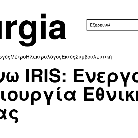
rgia
ργός
Μέτρο
Ηλεκτρολόγος
Εκτός
Συμβουλευτική
ω IRIS: Ενεργ
ιουργία Εθνικ
ας