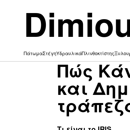
Dimiou
Πάτωμα
Στέγη
Υδραυλικά
Πλινθοκτίστης
Ξυλου
Πώς Κάν
και Δημ
τράπεζ
Τι είναι το IRIS