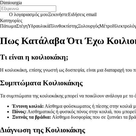
Dimiourgia
Ο λογαριασμός μου
Ξεκινήστε
Ειδήσεις email
Κατηγορίες
Πάτωμα
Στέγη
Υδραυλικά
Πλινθοκτίστης
Ξυλουργός
Μέτρο
Ηλεκτρολό
Πως Κατάλαβα Ότι Έχω Κοιλιο
Τι είναι η κοιλιοκάκη;
Η κοιλιοκάκη, επίσης γνωστή ως δυσπεψία, είναι μια διαταραχή του 
Συμπτώματα Κοιλιοκάκης
Τα συμπτώματα της κοιλιοκάκης μπορεί να ποικίλουν ανάλογα με το ά
Έντονη κοιλιά:
Αίσθημα φούσκωματος ή πίεσης στην κοιλιά μ
Πόνος:
Αισθηματικός ή φυσικός πόνος στην κοιλιά, που μπορεί 
Ξυπνάς τα βράδια:
Αίσθημα δυσφορίας που σε ξυπνάει τα βράδ
Διάγνωση της Κοιλιοκάκης