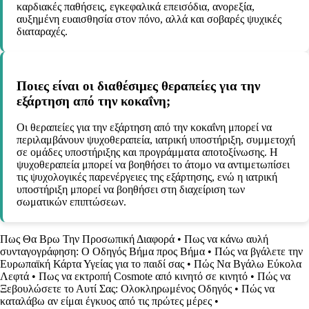
καρδιακές παθήσεις, εγκεφαλικά επεισόδια, ανορεξία,
αυξημένη ευαισθησία στον πόνο, αλλά και σοβαρές ψυχικές
διαταραχές.
Ποιες είναι οι διαθέσιμες θεραπείες για την
εξάρτηση από την κοκαΐνη;
Οι θεραπείες για την εξάρτηση από την κοκαΐνη μπορεί να
περιλαμβάνουν ψυχοθεραπεία, ιατρική υποστήριξη, συμμετοχή
σε ομάδες υποστήριξης και προγράμματα αποτοξίνωσης. Η
ψυχοθεραπεία μπορεί να βοηθήσει το άτομο να αντιμετωπίσει
τις ψυχολογικές παρενέργειες της εξάρτησης, ενώ η ιατρική
υποστήριξη μπορεί να βοηθήσει στη διαχείριση των
σωματικών επιπτώσεων.
Πως Θα Βρω Την Προσωπική Διαφορά
•
Πως να κάνω αυλή
συνταγογράφηση: Ο Οδηγός Βήμα προς Βήμα
•
Πώς να βγάλετε την
Ευρωπαϊκή Κάρτα Υγείας για το παιδί σας
•
Πώς Να Βγάλω Εύκολα
Λεφτά
•
Πως να εκτροπή Cosmote από κινητό σε κινητό
•
Πώς να
Ξεβουλώσετε το Αυτί Σας: Ολοκληρωμένος Οδηγός
•
Πώς να
καταλάβω αν είμαι έγκυος από τις πρώτες μέρες
•