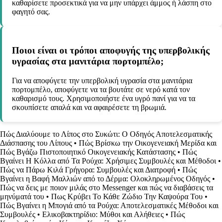
καθαρίσετε προσεκτικά για να μην υπάρχει άμμος ή λάσπη στο
φαγητό σας.
Ποιοι είναι οι τρόποι αποφυγής της υπερβολικής
υγρασίας στα μανιτάρια πορτομπέλο;
Για να αποφύγετε την υπερβολική υγρασία στα μανιτάρια
πορτομπέλο, αποφύγετε να τα βουτάτε σε νερό κατά τον
καθαρισμό τους. Χρησιμοποιήστε ένα υγρό πανί για να τα
σκουπίσετε απαλά και να αφαιρέσετε τη βρωμιά.
Πώς Διαλύουμε το Λίπος στο Συκώτι: Ο Οδηγός Αποτελεσματικής
Διάσπασης του Λίπους
•
Πώς Βρίσκω την Οικογενειακή Μερίδα και
Πώς Βγάζω Πιστοποιητικό Οικογενειακής Κατάστασης
•
Πώς
Βγαίνει Η Κόλλα από Τα Ρούχα: Χρήσιμες Συμβουλές και Μέθοδοι
•
Πώς να Πάρω Κιλά Γρήγορα: Συμβουλές και Διατροφή
•
Πώς
Βγαίνει η Βαφή Μαλλιών από το Δέρμα: Ολοκληρωμένος Οδηγός
•
Πώς να δεις με ποιον μιλάς στο Messenger και πώς να διαβάσεις τα
μηνύματά του
•
Πως Κρύβει Το Κάθε Ζώδιο Την Καψούρα Του
•
Πώς Βγαίνει η Μπογιά από τα Ρούχα: Αποτελεσματικές Μέθοδοι και
Συμβουλές
•
Ελικοβακτηρίδιο: Μύθοι και Αλήθειες
•
Πώς