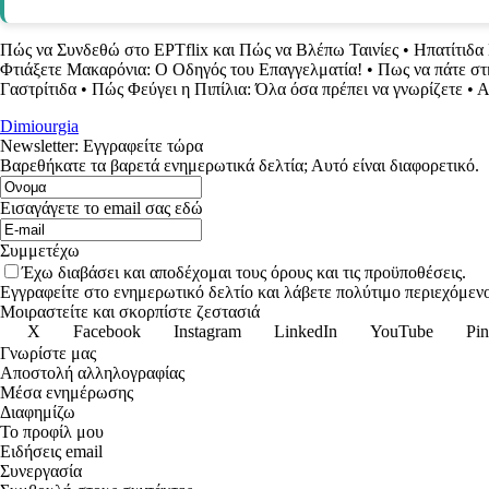
Πώς να Συνδεθώ στο ΕΡΤflix και Πώς να Βλέπω Ταινίες
•
Ηπατίτιδα
Φτιάξετε Μακαρόνια: Ο Οδηγός του Επαγγελματία!
•
Πως να πάτε στ
Γαστρίτιδα
•
Πώς Φεύγει η Πιπίλια: Όλα όσα πρέπει να γνωρίζετε
•
Α
Dimiourgia
Newsletter: Εγγραφείτε τώρα
Βαρεθήκατε τα βαρετά ενημερωτικά δελτία; Αυτό είναι διαφορετικό.
Εισαγάγετε το email σας εδώ
Συμμετέχω
Έχω διαβάσει και αποδέχομαι τους όρους και τις προϋποθέσεις.
Εγγραφείτε στο ενημερωτικό δελτίο και λάβετε πολύτιμο περιεχόμενο
Μοιραστείτε και σκορπίστε ζεστασιά
X
Facebook
Instagram
LinkedIn
YouTube
Pin
Γνωρίστε μας
Αποστολή αλληλογραφίας
Μέσα ενημέρωσης
Διαφημίζω
Το προφίλ μου
Ειδήσεις email
Συνεργασία