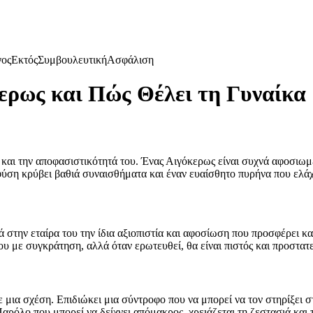
γος
Εκτός
Συμβουλευτική
Ασφάλιση
ερως και Πώς Θέλει τη Γυναίκα
και την αποφασιστικότητά του. Ένας Αιγόκερως είναι συχνά αφοσιωμέν
φύση κρύβει βαθιά συναισθήματα και έναν ευαίσθητο πυρήνα που ελάχ
την εταίρα του την ίδια αξιοπιστία και αφοσίωση που προσφέρει και 
 με συγκράτηση, αλλά όταν ερωτευθεί, θα είναι πιστός και προστατε
σε μια σχέση. Επιδιώκει μια σύντροφο που να μπορεί να τον στηρίξει 
. Παρόλο που μπορεί να δείχνει απόμακρος, χρειάζεται τη ζεστασιά κα