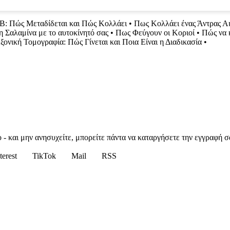
 Β: Πώς Μεταδίδεται και Πώς Κολλάει
•
Πως Κολλάει ένας Άντρας Αι
η Σαλαμίνα με το αυτοκίνητό σας
•
Πως Φεύγουν οι Κοριοί
•
Πώς να 
ξονική Τομογραφία: Πώς Γίνεται και Ποια Είναι η Διαδικασία
•
 - και μην ανησυχείτε, μπορείτε πάντα να καταργήσετε την εγγραφή σ
terest
TikTok
Mail
RSS