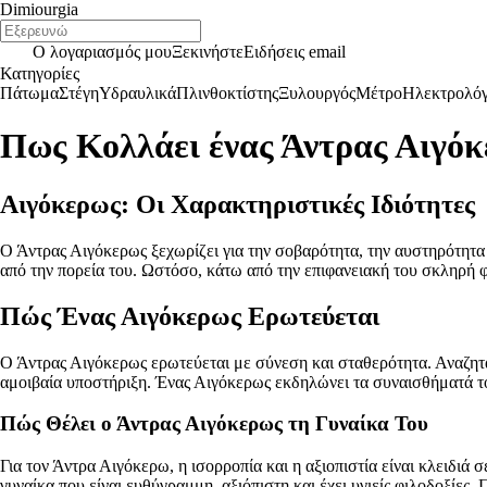
Dimiourgia
Ο λογαριασμός μου
Ξεκινήστε
Ειδήσεις email
Κατηγορίες
Πάτωμα
Στέγη
Υδραυλικά
Πλινθοκτίστης
Ξυλουργός
Μέτρο
Ηλεκτρολό
Πως Κολλάει ένας Άντρας Αιγόκ
Αιγόκερως: Οι Χαρακτηριστικές Ιδιότητες
Ο Άντρας Αιγόκερως ξεχωρίζει για την σοβαρότητα, την αυστηρότητα 
από την πορεία του. Ωστόσο, κάτω από την επιφανειακή του σκληρή 
Πώς Ένας Αιγόκερως Ερωτεύεται
Ο Άντρας Αιγόκερως ερωτεύεται με σύνεση και σταθερότητα. Αναζητά σ
αμοιβαία υποστήριξη. Ένας Αιγόκερως εκδηλώνει τα συναισθήματά του
Πώς Θέλει ο Άντρας Αιγόκερως τη Γυναίκα Του
Για τον Άντρα Αιγόκερω, η ισορροπία και η αξιοπιστία είναι κλειδιά 
γυναίκα που είναι ευθύγραμμη, αξιόπιστη και έχει υγιείς φιλοδοξίες