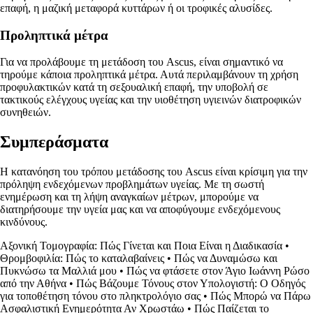
επαφή, η μαζική μεταφορά κυττάρων ή οι τροφικές αλυσίδες.
Προληπτικά μέτρα
Για να προλάβουμε τη μετάδοση του Ascus, είναι σημαντικό να
τηρούμε κάποια προληπτικά μέτρα. Αυτά περιλαμβάνουν τη χρήση
προφυλακτικών κατά τη σεξουαλική επαφή, την υποβολή σε
τακτικούς ελέγχους υγείας και την υιοθέτηση υγιεινών διατροφικών
συνηθειών.
Συμπεράσματα
Η κατανόηση του τρόπου μετάδοσης του Ascus είναι κρίσιμη για την
πρόληψη ενδεχόμενων προβλημάτων υγείας. Με τη σωστή
ενημέρωση και τη λήψη αναγκαίων μέτρων, μπορούμε να
διατηρήσουμε την υγεία μας και να αποφύγουμε ενδεχόμενους
κινδύνους.
Αξονική Τομογραφία: Πώς Γίνεται και Ποια Είναι η Διαδικασία
•
Θρομβοφιλία: Πώς το καταλαβαίνεις
•
Πώς να Δυναμώσω και
Πυκνώσω τα Μαλλιά μου
•
Πώς να φτάσετε στον Άγιο Ιωάννη Ρώσο
από την Αθήνα
•
Πώς Βάζουμε Τόνους στον Υπολογιστή: Ο Οδηγός
για τοποθέτηση τόνου στο πληκτρολόγιο σας
•
Πώς Μπορώ να Πάρω
Ασφαλιστική Ενημερότητα Αν Χρωστάω
•
Πώς Παίζεται το