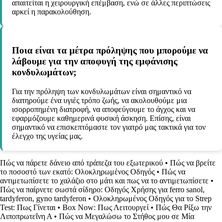
απαιτείται η χειρουργική επέμβαση, ενώ σε άλλες περιπτώσεις
αρκεί η παρακολούθηση.
Ποια είναι τα μέτρα πρόληψης που μπορούμε να
λάβουμε για την αποφυγή της εμφάνισης
κονδυλωμάτων;
Για την πρόληψη των κονδυλωμάτων είναι σημαντικό να
διατηρούμε ένα υγιές τρόπο ζωής, να ακολουθούμε μια
ισορροπημένη διατροφή, να αποφεύγουμε το άγχος και να
εφαρμόζουμε καθημερινά φυσική άσκηση. Επίσης, είναι
σημαντικό να επισκεπτόμαστε τον γιατρό μας τακτικά για τον
έλεγχο της υγείας μας.
Πώς να πάρετε δάνειο από τράπεζα του εξωτερικού
•
Πώς να βρείτε
το ποσοστό των εκατό: Ολοκληρωμένος Οδηγός
•
Πώς να
αντιμετωπίσετε το χαλάζιο στο μάτι και πως να το αντιμετωπίσετε
•
Πώς να παίρνετε σωστά σίδηρο: Οδηγός Χρήσης για ferro sanol,
tardyferon, gyno tardyferon
•
Ολοκληρωμένος Οδηγός για το Strep
Test: Πως Γίνεται
•
Box Now: Πως Λειτουργεί
•
Πώς Θα Ρίξω την
Λιποπρωτεΐνη Α
•
Πώς να Μεγαλώσω το Στήθος μου σε Μία