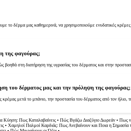
ουμε το δέρμα μας καθημερινά, να χρησιμοποιούμε ενυδατικές κρέμε
ψη της φαγούρας;
ς βοηθά στη διατήρηση της υγρασίας του δέρματος και στην προστασί
οίηση του δέρματος μας και την πρόληψη της φαγούρας;
 κρέμας μετά το μπάνιο, την προστασία του δέρματος από τον ήλιο,
α Κύηση: Πως Καταλαβαίνεις
•
Πώς Βγάζω Διαζύγιο Δωρεάν
•
Πως ν
ις
•
Χαμηλοί Παλμοί Καρδιάς: Πως Ανεβαίνουν και Ποια η Σημασία 
σει
•
Πώς Μικραίνουν οι Όζοι
•