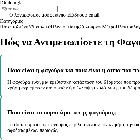
Dimiourgia
Ο λογαριασμός μου
Ξεκινήστε
Ειδήσεις email
Κατηγορίες
Πάτωμα
Στέγη
Υδραυλικά
Πλινθοκτίστης
Ξυλουργός
Μέτρο
Ηλεκτρολό
Πώς να Αντιμετωπίσετε τη Φαγ
Ποια είναι η φαγούρα και ποια είναι η αιτία που πρ
Η φαγούρα είναι μια ερεθιστική κατάσταση του δέρματος που προκ
χρήση αγριεμένων σαπουνιών ή η έλλειψη ενυδάτωσης του δέρμα
Ποια είναι τα συμπτώματα της φαγούρας;
Τα συμπτώματα της φαγούρας περιλαμβάνουν τον κνησμό, την αίσθ
αφυδατωμένων περιοχών.