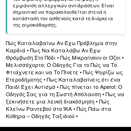
εμφάνιση αλλεργικών αντιδράσεων. Είναι
σημαντικό να παρακολουθείται στενά η
κατάσταση του ασθενούς κατά τη διάρκεια
της αιμοκάθαρσης.
Πώς Καταλαβαίνω Αν Έχω Πρόβλημα στην
Καρδιά
•
Πως Να Καταλάβω Αν Έχω
Θρόμβωση Στο Πόδι
•
Πώς Μικραίνουν οι Όζοι
•
Μελισσόχορτο: Ο Οδηγός Για το Πώς να Το
Φτιάχνετε και να Το Πίνετε
•
Πώς Ψηφίζω ως
Ετεροδήμοτης
•
Πως Καταλαβαίνεις ότι ένα
Παιδί Έχει Αυτισμό
•
Πώς πίνεται το Aperol: Ο
Οδηγός Σας για τη Σωστή Απόλαυση
•
Πως να
ξεκινήσετε μια λευκή διακόσμηση
•
Πώς
Κλείνω Ραντεβού στο ΊΚΑ
•
Πώς Πάω στα
Κύθηρα – Οδηγός Ταξιδιού
•