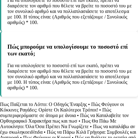
Για να υπολογίσετε το ποσοστό επί των εκατό, πρέπει να
διαιρέσετε τον αριθμό που θέλετε να βρείτε το ποσοστό του με
τον συνολικό αριθμό και να πολλαπλασιάσετε το αποτέλεσμα
με 100. Η τύπος είναι: (Αριθμός που εξετάζουμε / Συνολικός
αριθμός) * 100.
Πώς μπορούμε να υπολογίσουμε το ποσοστό επί
των εκατό;
Για να υπολογίσετε το ποσοστό επί των εκατό, πρέπει να
διαιρέσετε τον αριθμό που θέλετε να βρείτε το ποσοστό του με
τον συνολικό αριθμό και να πολλαπλασιάσετε το αποτέλεσμα
με 100. Η τύπος είναι: (Αριθμός που εξετάζουμε / Συνολικός
αριθμός) * 100.
Πως Παίζεται το Λόττο: Ο Οδηγός Έναρξης
•
Πώς Φεύγουν οι
Κόκκινες Ραγάδες: Ορίστε Οι Καλύτεροι Τρόποι!
•
Πώς
συμπεριφερόμαστε σε άτομα με άνοια
•
Πώς να Καταλαβείτε τον
Ορθογραφικό Χαρακτήρα πως και πωσ
•
Πως Θα Πάω Με
Αυτοκίνητο: Όλα Όσα Πρέπει Να Γνωρίζετε
•
Πως να καταλάβω αν
έχω σκωληκοειδίτιδα
•
Πώς να Πάρω Κιλά Γρήγορα: Συμβουλές και
Διατροφή
•
Πως Φεύγουν οι Κοριοί
•
Πώς να βγάλετε το ρετσίνι από