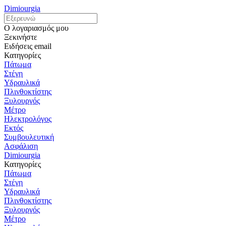
Dimiourgia
Ο λογαριασμός μου
Ξεκινήστε
Ειδήσεις email
Κατηγορίες
Πάτωμα
Στέγη
Υδραυλικά
Πλινθοκτίστης
Ξυλουργός
Μέτρο
Ηλεκτρολόγος
Εκτός
Συμβουλευτική
Ασφάλιση
Dimiourgia
Κατηγορίες
Πάτωμα
Στέγη
Υδραυλικά
Πλινθοκτίστης
Ξυλουργός
Μέτρο