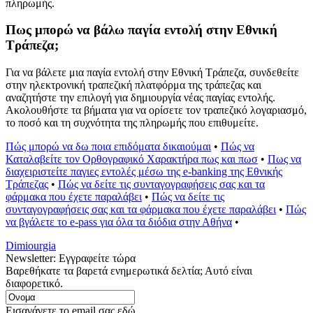
πληρωμής.
Πως μπορώ να βάλω παγία εντολή στην Εθνική
Τράπεζα;
Για να βάλετε μια παγία εντολή στην Εθνική Τράπεζα, συνδεθείτε
στην ηλεκτρονική τραπεζική πλατφόρμα της τράπεζας και
αναζητήστε την επιλογή για δημιουργία νέας παγίας εντολής.
Ακολουθήστε τα βήματα για να ορίσετε τον τραπεζικό λογαριασμό,
το ποσό και τη συχνότητα της πληρωμής που επιθυμείτε.
Πώς μπορώ να δω ποια επιδόματα δικαιούμαι
•
Πώς να
Καταλαβείτε τον Ορθογραφικό Χαρακτήρα πως και πωσ
•
Πως να
διαχειριστείτε παγιες εντολές μέσω της e-banking της Εθνικής
Τράπεζας
•
Πώς να δείτε τις συνταγογραφήσεις σας και τα
φάρμακα που έχετε παραλάβει
•
Πώς να δείτε τις
συνταγογραφήσεις σας και τα φάρμακα που έχετε παραλάβει
•
Πώς
να βγάλετε το e-pass για όλα τα διόδια στην Αθήνα
•
Dimiourgia
Newsletter: Εγγραφείτε τώρα
Βαρεθήκατε τα βαρετά ενημερωτικά δελτία; Αυτό είναι
διαφορετικό.
Εισαγάγετε το email σας εδώ