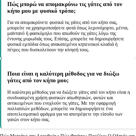
Πώς μπορώ να απομακρύνω τις γάτες από τον
κήπο μου με φυσικό τρόπο;
Για να απομακρύνετε φυσικά τις γάτες από τον κήπο σας,
μπορείτε να χρησιμοποιήσετε φυτά όπως λεμονόχορτο, μέντα,
μαϊντανό ή φασκόμηλο που απωθούν τις γάτες λόγω της
έντονης μυρωδιάς τους. Επίσης, μπορείτε να δημιουργήσετε
φυσικά εμπόδια όπως ανακατεμένοι κηπευτικοί κλαδιά ή
πέτρες που δυσκολεύουν την κίνησή τους.
Ποια είναι η καλύτερη μέθοδος για να διώξω
γάτες από τον κήπο μου;
Η καλύτερη μέθοδος για να διώξετε γάτες από τον κήπο είναι η
συνδυασμένη χρήση φυσικών απωθητικών, φυτών και
αντικειμένων που ενοχλούν τις γάτες. Με την εφαρμογή
πολλαπλών μεθόδων, μπορείτε να δημιουργήσετε ένα
αποτελεσματικό φράγμα για να αποτρέψετε την είσοδο των
γατών στον κήπο σας.
Πώς Μετράμε την Αρρυθμία
•
Πώς Φτιάχνω Προζύμι: Ο Οδηγός για