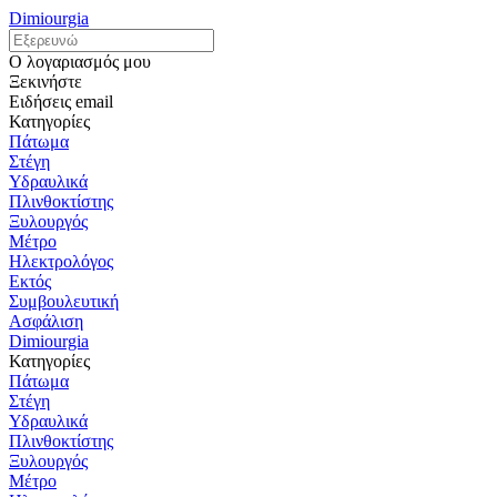
Dimiourgia
Ο λογαριασμός μου
Ξεκινήστε
Ειδήσεις email
Κατηγορίες
Πάτωμα
Στέγη
Υδραυλικά
Πλινθοκτίστης
Ξυλουργός
Μέτρο
Ηλεκτρολόγος
Εκτός
Συμβουλευτική
Ασφάλιση
Dimiourgia
Κατηγορίες
Πάτωμα
Στέγη
Υδραυλικά
Πλινθοκτίστης
Ξυλουργός
Μέτρο