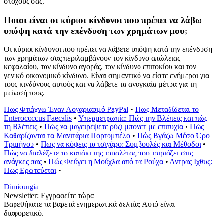
στόχους σας.
Ποιοι είναι οι κύριοι κίνδυνοι που πρέπει να λάβω
υπόψη κατά την επένδυση των χρημάτων μου;
Οι κύριοι κίνδυνοι που πρέπει να λάβετε υπόψη κατά την επένδυση
των χρημάτων σας περιλαμβάνουν τον κίνδυνο απώλειας
κεφαλαίου, τον κίνδυνο αγοράς, τον κίνδυνο επιτοκίου και τον
γενικό οικονομικό κίνδυνο. Είναι σημαντικό να είστε ενήμεροι για
τους κινδύνους αυτούς και να λάβετε τα αναγκαία μέτρα για τη
μείωσή τους.
Πως Φτιάχνω Έναν Λογαριασμό PayPal
•
Πως Μεταδίδεται το
Enterococcus Faecalis
•
Υπερμετρωπία: Πώς την Βλέπεις και πώς
τη Βλέπεις
•
Πώς να μαγειρέψετε ρύζι μπονετ με επιτυχία
•
Πώς
Καθαρίζονται τα Μανιτάρια Πορτομπέλο
•
Πώς Βγάζω Μέσο Όρο
Τριμήνου
•
Πως να κόψεις το τσιγάρο: Συμβουλές και Μέθοδοι
•
Πώς να διαλέξετε το καπάκι της τουαλέτας που ταιριάζει στις
ανάγκες σας
•
Πώς Φεύγει η Μούχλα από τα Ρούχα
•
Αντρας Ιχθυς:
Πως Ερωτεύεται
•
Dimiourgia
Newsletter: Εγγραφείτε τώρα
Βαρεθήκατε τα βαρετά ενημερωτικά δελτία; Αυτό είναι
διαφορετικό.