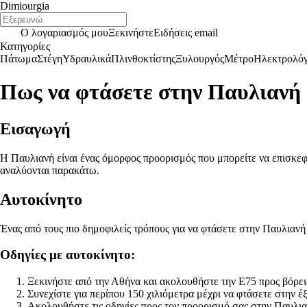
Dimiourgia
Ο λογαριασμός μου
Ξεκινήστε
Ειδήσεις email
Κατηγορίες
Πάτωμα
Στέγη
Υδραυλικά
Πλινθοκτίστης
Ξυλουργός
Μέτρο
Ηλεκτρολό
Πως να φτάσετε στην Παυλιανή
Εισαγωγή
Η Παυλιανή είναι ένας όμορφος προορισμός που μπορείτε να επισκεφ
αναλύονται παρακάτω.
Αυτοκίνητο
Ένας από τους πιο δημοφιλείς τρόπους για να φτάσετε στην Παυλιανή
Οδηγίες με αυτοκίνητο:
Ξεκινήστε από την Αθήνα και ακολουθήστε την Ε75 προς βόρει
Συνεχίστε για περίπου 150 χιλιόμετρα μέχρι να φτάσετε στην έ
Ακολουθήστε τις οδηγίες προς τον προορισμό σας στην Παυλια