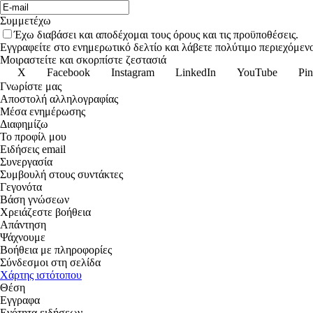
Συμμετέχω
Έχω διαβάσει και αποδέχομαι τους όρους και τις προϋποθέσεις.
Εγγραφείτε στο ενημερωτικό δελτίο και λάβετε πολύτιμο περιεχόμενο
Μοιραστείτε και σκορπίστε ζεστασιά
X
Facebook
Instagram
LinkedIn
YouTube
Pin
Γνωρίστε μας
Αποστολή αλληλογραφίας
Μέσα ενημέρωσης
Διαφημίζω
Το προφίλ μου
Ειδήσεις email
Συνεργασία
Συμβουλή στους συντάκτες
Γεγονότα
Βάση γνώσεων
Χρειάζεστε βοήθεια
Απάντηση
Ψάχνουμε
Βοήθεια με πληροφορίες
Σύνδεσμοι στη σελίδα
Χάρτης ιστότοπου
Θέση
Εγγραφα
Ενότητα ειδήσεων