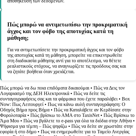
αποθήκευση των δεδομένων.
Πώς μπορώ να αντιμετωπίσω την προκριματική
άγχος και τον φόβο της αποτυχίας κατά τη
μάθηση;
Για να αντιμετωπίσετε την προκριματική άγχος και τον φόβο
της αποτυχίας κατά τη μάθηση, μπορείτε να επικεντρωθείτε
στη διαδικασία μάθησης αντί για το αποτέλεσμα, να θέτετε
ρεαλιστικούς στόχους, να αναγνωρίζετε τις προόδους σας και
να ζητάτε βοήθεια όταν χρειάζεται.
Πώς μπορώ να δω ποια επιδόματα δικαιούμαι
•
Πώς να Δεις τον
Λογαριασμό της ΔΕΗ Ηλεκτρονικά
•
Πώς να δείτε τις
συνταγογραφήσεις σας και τα φάρμακα που έχετε παραλάβει
•
Box
Now: Πως Λειτουργεί
•
Πως να κάνω αυλή συνταγογράφηση: Ο
Οδηγός Βήμα προς Βήμα
•
Πώς να Καταλάβετε αν Κερδίσατε στην
Φορολοταρία
•
Πώς βρίσκω το ΑΜΑ στο TaxisNet
•
Πώς Βρίσκω το
Άμα Μου
•
Πώς να βγάλετε το e-pass για όλα τα διόδια στην Αθήνα
•
Ψήφισμα για τέμπη – Πώς ψηφίζω
•
Πώς να δείτε αν χρωστάτε στην
εφορία ή στο δήμο
•
Πως να ενημερωθείτε για το Ταμείο Ανεργίας