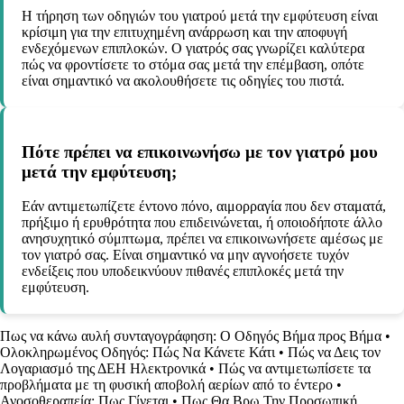
Η τήρηση των οδηγιών του γιατρού μετά την εμφύτευση είναι
κρίσιμη για την επιτυχημένη ανάρρωση και την αποφυγή
ενδεχόμενων επιπλοκών. Ο γιατρός σας γνωρίζει καλύτερα
πώς να φροντίσετε το στόμα σας μετά την επέμβαση, οπότε
είναι σημαντικό να ακολουθήσετε τις οδηγίες του πιστά.
Πότε πρέπει να επικοινωνήσω με τον γιατρό μου
μετά την εμφύτευση;
Εάν αντιμετωπίζετε έντονο πόνο, αιμορραγία που δεν σταματά,
πρήξιμο ή ερυθρότητα που επιδεινώνεται, ή οποιοδήποτε άλλο
ανησυχητικό σύμπτωμα, πρέπει να επικοινωνήσετε αμέσως με
τον γιατρό σας. Είναι σημαντικό να μην αγνοήσετε τυχόν
ενδείξεις που υποδεικνύουν πιθανές επιπλοκές μετά την
εμφύτευση.
Πως να κάνω αυλή συνταγογράφηση: Ο Οδηγός Βήμα προς Βήμα
•
Ολοκληρωμένος Οδηγός: Πώς Να Κάνετε Κάτι
•
Πώς να Δεις τον
Λογαριασμό της ΔΕΗ Ηλεκτρονικά
•
Πώς να αντιμετωπίσετε τα
προβλήματα με τη φυσική αποβολή αερίων από το έντερο
•
Ανοσοθεραπεία: Πως Γίνεται
•
Πως Θα Βρω Την Προσωπική