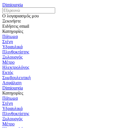
Dimiourgia
Ο λογαριασμός μου
Ξεκινήστε
Ειδήσεις email
Κατηγορίες
Πάτωμα
Στέγη
Υδραυλικά
Πλινθοκτίστης
Ξυλουργός
Μέτρο
Ηλεκτρολόγος
Εκτός
Συμβουλευτική
Ασφάλιση
Dimiourgia
Κατηγορίες
Πάτωμα
Στέγη
Υδραυλικά
Πλινθοκτίστης
Ξυλουργός
Μέτρο