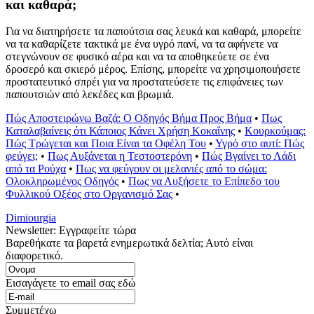
και καθαρά;
Για να διατηρήσετε τα παπούτσια σας λευκά και καθαρά, μπορείτε
να τα καθαρίζετε τακτικά με ένα υγρό πανί, να τα αφήνετε να
στεγνώνουν σε φυσικό αέρα και να τα αποθηκεύετε σε ένα
δροσερό και σκιερό μέρος. Επίσης, μπορείτε να χρησιμοποιήσετε
προστατευτικό σπρέι για να προστατεύσετε τις επιφάνειες των
παπουτσιών από λεκέδες και βρωμιά.
Πώς Αποστειρώνω Βαζά: Ο Οδηγός Βήμα Προς Βήμα
•
Πως
Καταλαβαίνεις ότι Κάποιος Κάνει Χρήση Κοκαΐνης
•
Κουρκούμας:
Πώς Τρώγεται και Ποια Είναι τα Οφέλη Του
•
Υγρό στο αυτί: Πώς
φεύγει;
•
Πως Αυξάνεται η Τεστοστερόνη
•
Πώς Βγαίνει το Λάδι
από τα Ρούχα
•
Πως να φεύγουν οι μελανιές από το σώμα:
Ολοκληρωμένος Οδηγός
•
Πως να Αυξήσετε το Επίπεδο του
Φυλλικού Οξέος στο Οργανισμό Σας
•
Dimiourgia
Newsletter: Εγγραφείτε τώρα
Βαρεθήκατε τα βαρετά ενημερωτικά δελτία; Αυτό είναι
διαφορετικό.
Εισαγάγετε το email σας εδώ
Συμμετέχω