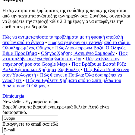
Η συχνότητα του ξυρίσματος της ευαίσθητης περιοχής εξαρτάται
από την ταχύτητα ανάπτυξης των τριχών σας. Συνήθως, συνιστάται
να ξυρίζετε την περιοχή κάθε 2-3 ημέρες για να αποφύγετε την
ερεθισμένη επιδερμίδα.
Πώς να αντιμετωπίσετε τα προβλήματα με τη φυσική αποβολή
αερίων από το έντερο
•
Πως να φεύγουν οι μελανιές από το σώμα:
Ολοκληρωμένος Οδηγός
•
Πώς Αποστειρώνω Βαζά: Ο Οδηγός
Βήμα Προς Βήμα
•
Οδηγός Χρήσης: Ασημένιο Σαμπουάν
•
Πως
να καταλάβω αν έχω θρόμβωση στο χέρι
•
Πώς να βάλω την
επιχείρησή μου στο Google Maps
•
Πώς Βράζουμε Σωστά Ρύζι:
Απλά Βήματα και Χρήσιμες Συμβουλές
•
Πώς Κάνω Print Screen
στον Υπολογιστή
•
Πώς Φεύγει η Πιπίλια: Όλα όσα πρέπει να
γνωρίζετε
•
Πώς να Βγάλετε Χρήματα από το Σπίτι μέσω του
Διαδικτύου: Ο Οδηγός
•
Dimiourgia
Newsletter: Εγγραφείτε τώρα
Βαρεθήκατε τα βαρετά ενημερωτικά δελτία; Αυτό είναι
διαφορετικό.
Εισαγάγετε το email σας εδώ