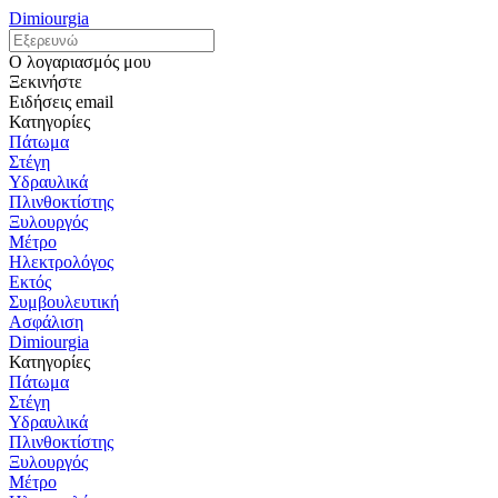
Dimiourgia
Ο λογαριασμός μου
Ξεκινήστε
Ειδήσεις email
Κατηγορίες
Πάτωμα
Στέγη
Υδραυλικά
Πλινθοκτίστης
Ξυλουργός
Μέτρο
Ηλεκτρολόγος
Εκτός
Συμβουλευτική
Ασφάλιση
Dimiourgia
Κατηγορίες
Πάτωμα
Στέγη
Υδραυλικά
Πλινθοκτίστης
Ξυλουργός
Μέτρο