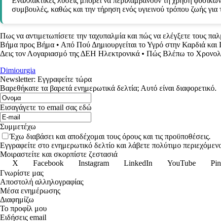
Εναλλακτικές λύσεις μπορεί να περιλαμβάνουν τη χρήση φυσικών 
συμβουλές, καθώς και την τήρηση ενός υγιεινού τρόπου ζωής για 
Πως να αντιμετωπίσετε την ταχυπαλμία και πώς να ελέγξετε τους πα
Βήμα προς Βήμα
•
Από Πού Δημιουργείται το Υγρό στην Καρδιά και 
Δεις τον Λογαριασμό της ΔΕΗ Ηλεκτρονικά
•
Πώς Βλέπω το Χρονολ
Dimiourgia
Newsletter: Εγγραφείτε τώρα
Βαρεθήκατε τα βαρετά ενημερωτικά δελτία; Αυτό είναι διαφορετικό.
Εισαγάγετε το email σας εδώ
Συμμετέχω
Έχω διαβάσει και αποδέχομαι τους όρους και τις προϋποθέσεις.
Εγγραφείτε στο ενημερωτικό δελτίο και λάβετε πολύτιμο περιεχόμενο
Μοιραστείτε και σκορπίστε ζεστασιά
X
Facebook
Instagram
LinkedIn
YouTube
Pin
Γνωρίστε μας
Αποστολή αλληλογραφίας
Μέσα ενημέρωσης
Διαφημίζω
Το προφίλ μου
Ειδήσεις email