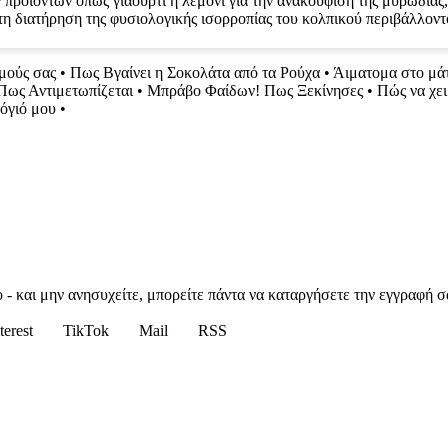
προϊόντων όπως γιαούρτι ή λεμόνι για την ανακούφιση της μυρωδιάς,
τη διατήρηση της φυσιολογικής ισορροπίας του κολπικού περιβάλλοντ
λμούς σας
•
Πως Βγαίνει η Σοκολάτα από τα Ρούχα
•
Άιματομα στο μάτ
Πως Αντιμετωπίζεται
•
Μπράβο Φαίδων! Πως Ξεκίνησες
•
Πώς να χει
όγιό μου
•
 - και μην ανησυχείτε, μπορείτε πάντα να καταργήσετε την εγγραφή σ
terest
TikTok
Mail
RSS