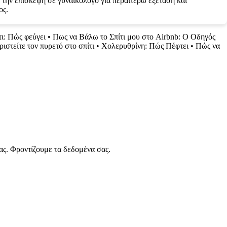
 την επίσκεψη σε γυναικολόγο για περαιτέρω εξέταση και
ος.
ι: Πώς φεύγει
•
Πως να Βάλω το Σπίτι μου στο Airbnb: Ο Οδηγός
ριστείτε τον πυρετό στο σπίτι
•
Χολερυθρίνη: Πώς Πέφτει
•
Πώς να
ας. Φροντίζουμε τα δεδομένα σας.