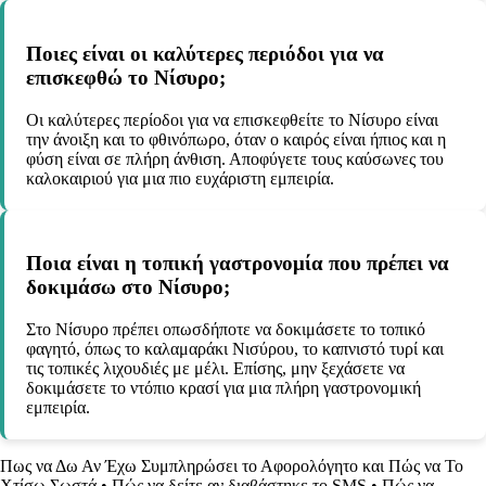
Ποιες είναι οι καλύτερες περιόδοι για να
επισκεφθώ το Νίσυρο;
Οι καλύτερες περίοδοι για να επισκεφθείτε το Νίσυρο είναι
την άνοιξη και το φθινόπωρο, όταν ο καιρός είναι ήπιος και η
φύση είναι σε πλήρη άνθιση. Αποφύγετε τους καύσωνες του
καλοκαιριού για μια πιο ευχάριστη εμπειρία.
Ποια είναι η τοπική γαστρονομία που πρέπει να
δοκιμάσω στο Νίσυρο;
Στο Νίσυρο πρέπει οπωσδήποτε να δοκιμάσετε το τοπικό
φαγητό, όπως το καλαμαράκι Νισύρου, το καπνιστό τυρί και
τις τοπικές λιχουδιές με μέλι. Επίσης, μην ξεχάσετε να
δοκιμάσετε το ντόπιο κρασί για μια πλήρη γαστρονομική
εμπειρία.
Πως να Δω Αν Έχω Συμπληρώσει το Αφορολόγητο και Πώς να Το
Χτίσω Σωστά
•
Πώς να δείτε αν διαβάστηκε το SMS
•
Πώς να