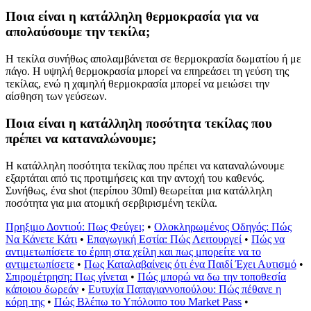
Ποια είναι η κατάλληλη θερμοκρασία για να
απολαύσουμε την τεκίλα;
Η τεκίλα συνήθως απολαμβάνεται σε θερμοκρασία δωματίου ή με
πάγο. Η υψηλή θερμοκρασία μπορεί να επηρεάσει τη γεύση της
τεκίλας, ενώ η χαμηλή θερμοκρασία μπορεί να μειώσει την
αίσθηση των γεύσεων.
Ποια είναι η κατάλληλη ποσότητα τεκίλας που
πρέπει να καταναλώνουμε;
Η κατάλληλη ποσότητα τεκίλας που πρέπει να καταναλώνουμε
εξαρτάται από τις προτιμήσεις και την αντοχή του καθενός.
Συνήθως, ένα shot (περίπου 30ml) θεωρείται μια κατάλληλη
ποσότητα για μια ατομική σερβιρισμένη τεκίλα.
Πρηξιμο Δοντιού: Πως Φεύγει;
•
Ολοκληρωμένος Οδηγός: Πώς
Να Κάνετε Κάτι
•
Επαγωγική Εστία: Πώς Λειτουργεί
•
Πώς να
αντιμετωπίσετε το έρπη στα χείλη και πως μπορείτε να το
αντιμετωπίσετε
•
Πως Καταλαβαίνεις ότι ένα Παιδί Έχει Αυτισμό
•
Σπιρομέτρηση: Πως γίνεται
•
Πώς μπορώ να δω την τοποθεσία
κάποιου δωρεάν
•
Ευτυχία Παπαγιαννοπούλου: Πώς πέθανε η
κόρη της
•
Πώς Βλέπω το Υπόλοιπο του Market Pass
•