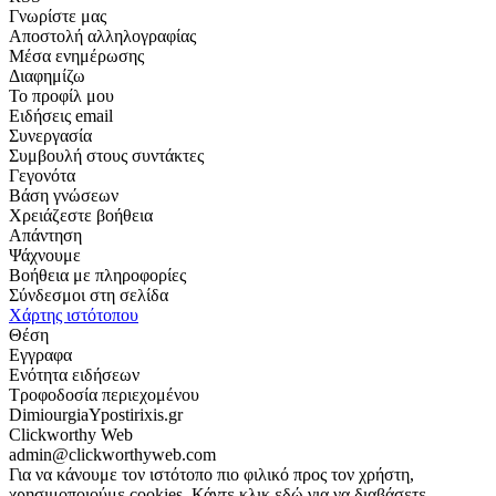
Γνωρίστε μας
Αποστολή αλληλογραφίας
Μέσα ενημέρωσης
Διαφημίζω
Το προφίλ μου
Ειδήσεις email
Συνεργασία
Συμβουλή στους συντάκτες
Γεγονότα
Βάση γνώσεων
Χρειάζεστε βοήθεια
Απάντηση
Ψάχνουμε
Βοήθεια με πληροφορίες
Σύνδεσμοι στη σελίδα
Χάρτης ιστότοπου
Θέση
Εγγραφα
Ενότητα ειδήσεων
Τροφοδοσία περιεχομένου
DimiourgiaYpostirixis.gr
Clickworthy Web
admin@clickworthyweb.com
Για να κάνουμε τον ιστότοπο πιο φιλικό προς τον χρήστη,
χρησιμοποιούμε cookies. Κάντε κλικ εδώ για να διαβάσετε