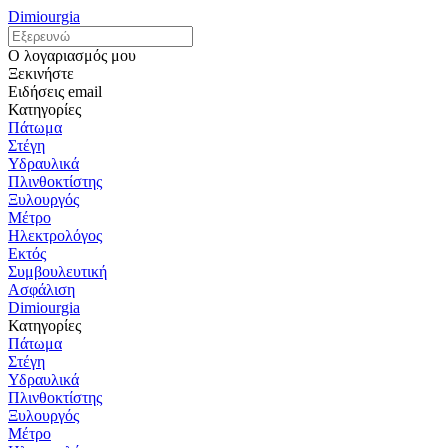
Dimiourgia
Ο λογαριασμός μου
Ξεκινήστε
Ειδήσεις email
Κατηγορίες
Πάτωμα
Στέγη
Υδραυλικά
Πλινθοκτίστης
Ξυλουργός
Μέτρο
Ηλεκτρολόγος
Εκτός
Συμβουλευτική
Ασφάλιση
Dimiourgia
Κατηγορίες
Πάτωμα
Στέγη
Υδραυλικά
Πλινθοκτίστης
Ξυλουργός
Μέτρο