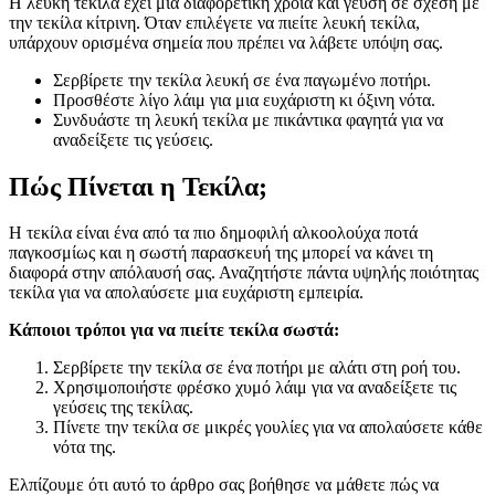
Η λευκή τεκίλα έχει μια διαφορετική χροιά και γεύση σε σχέση με
την τεκίλα κίτρινη. Όταν επιλέγετε να πιείτε λευκή τεκίλα,
υπάρχουν ορισμένα σημεία που πρέπει να λάβετε υπόψη σας.
Σερβίρετε την τεκίλα λευκή σε ένα παγωμένο ποτήρι.
Προσθέστε λίγο λάιμ για μια ευχάριστη κι όξινη νότα.
Συνδυάστε τη λευκή τεκίλα με πικάντικα φαγητά για να
αναδείξετε τις γεύσεις.
Πώς Πίνεται η Τεκίλα;
Η τεκίλα είναι ένα από τα πιο δημοφιλή αλκοολούχα ποτά
παγκοσμίως και η σωστή παρασκευή της μπορεί να κάνει τη
διαφορά στην απόλαυσή σας. Αναζητήστε πάντα υψηλής ποιότητας
τεκίλα για να απολαύσετε μια ευχάριστη εμπειρία.
Κάποιοι τρόποι για να πιείτε τεκίλα σωστά:
Σερβίρετε την τεκίλα σε ένα ποτήρι με αλάτι στη ροή του.
Χρησιμοποιήστε φρέσκο χυμό λάιμ για να αναδείξετε τις
γεύσεις της τεκίλας.
Πίνετε την τεκίλα σε μικρές γουλίες για να απολαύσετε κάθε
νότα της.
Ελπίζουμε ότι αυτό το άρθρο σας βοήθησε να μάθετε πώς να