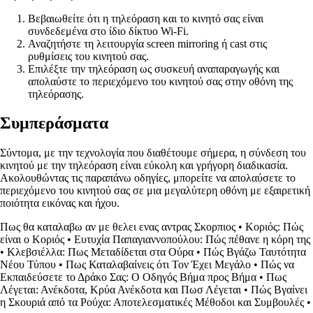
Βεβαιωθείτε ότι η τηλεόραση και το κινητό σας είναι
συνδεδεμένα στο ίδιο δίκτυο Wi-Fi.
Αναζητήστε τη λειτουργία screen mirroring ή cast στις
ρυθμίσεις του κινητού σας.
Επιλέξτε την τηλεόραση ως συσκευή αναπαραγωγής και
απολαύστε το περιεχόμενο του κινητού σας στην οθόνη της
τηλεόρασης.
Συμπεράσματα
Σύντομα, με την τεχνολογία που διαθέτουμε σήμερα, η σύνδεση του
κινητού με την τηλεόραση είναι εύκολη και γρήγορη διαδικασία.
Ακολουθώντας τις παραπάνω οδηγίες, μπορείτε να απολαύσετε το
περιεχόμενο του κινητού σας σε μια μεγαλύτερη οθόνη με εξαιρετική
ποιότητα εικόνας και ήχου.
Πως θα καταλαβω αν με θελει ενας αντρας Σκορπιος
•
Κοριός: Πώς
είναι ο Κοριός
•
Ευτυχία Παπαγιαννοπούλου: Πώς πέθανε η κόρη της
•
Κλεβσιέλλα: Πως Μεταδίδεται στα Ούρα
•
Πώς Βγάζω Ταυτότητα
Νέου Τύπου
•
Πως Καταλαβαίνεις ότι Τον Έχει Μεγάλο
•
Πώς να
Εκπαιδεύσετε το Δράκο Σας: Ο Οδηγός Βήμα προς Βήμα
•
Πως
Λέγεται: Ανέκδοτα, Κρύα Ανέκδοτα και Πωσ Λέγεται
•
Πώς Βγαίνει
η Σκουριά από τα Ρούχα: Αποτελεσματικές Μέθοδοι και Συμβουλές
•