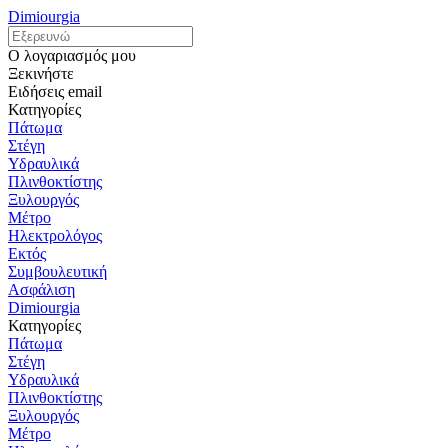
Dimiourgia
Ο λογαριασμός μου
Ξεκινήστε
Ειδήσεις email
Κατηγορίες
Πάτωμα
Στέγη
Υδραυλικά
Πλινθοκτίστης
Ξυλουργός
Μέτρο
Ηλεκτρολόγος
Εκτός
Συμβουλευτική
Ασφάλιση
Dimiourgia
Κατηγορίες
Πάτωμα
Στέγη
Υδραυλικά
Πλινθοκτίστης
Ξυλουργός
Μέτρο