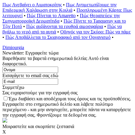
Πως Ανεβαίνει ο Αιματοκρίτης
•
Πως Αντιμετωπίζουμε την
Επιδερμική Χαλάρωση στην Κοιλιά
•
Προπληρωμένη Κάρτα: Πως
λειτουργεί
•
Πώς Πίνεται το Amaretto
•
Πώς Θεραπεύεις την
Σμηγματορροϊκή Δερματίτιδα
•
Πώς Πίνετε το Tanqueray και το
Τζιν Ποτό
•
Πώς αυξάνονται τα ερυθρά αιμοσφαίρια
•
Πώς να
βγάλω το νερό από τα αυτιά
•
Οδηγός για τον Σκύρο: Πώς να πάμε
•
Πώς Αποβάλλεται το Σκιαγραφικό από τον Οργανισμό
•
Dimiourgia
Newsletter: Εγγραφείτε τώρα
Βαρεθήκατε τα βαρετά ενημερωτικά δελτία; Αυτό είναι
διαφορετικό.
Εισαγάγετε το email σας εδώ
Συμμετέχω
Σας ευχαριστούμε για την εγγραφή σας
Έχω διαβάσει και αποδέχομαι τους όρους και τις προϋποθέσεις.
Εγγραφείτε στο ενημερωτικό δελτίο και λάβετε πολύτιμο
περιεχόμενο - και μην ανησυχείτε, μπορείτε πάντα να καταργήσετε
την εγγραφή σας. Φροντίζουμε τα δεδομένα σας.
Μοιραστείτε και σκορπίστε ζεστασιά
X