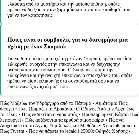
ελκύεται από το μυστήριο και την αυτοπεποίθηση, οπότε
πρέπει να δείξεις την ανεξαρτησία και την αυτοπεποίθησή σου
για να τον κατακτήσεις.
Ποιες είναι οι συμβουλές για να διατηρήσω μια
σχέση με έναν Σκορπιό;
Για να διατηρήσεις μια σχέση με έναν Σκορπιό, πρέπει να είσαι
ειλικρινής, ανοιχτός στην επικοινωνία και να δείχνεις την
αγάπη και την αφοσίωσή σου. Ο Σκορπιός εκτιμά την
ειλικρίνεια και την ανοιχτή επικοινωνία στις σχέσεις του, οπότε
πρέπει να είσαι ειλικρινής στα συναισθήματά σου και να
επικοινωνείς ανοιχτά μαζί του.
Πώς Μαζεύω τον Υδράργυρο από το Πάτωμα
•
Αιμάτωμα: Πως
Φεύγει
•
Πως Ωριμάζει το Αβοκάντο: Ο Οδηγός Από την Αρχή έως
το Τέλος
•
Πως εκδικείται ο ναρκισσός
•
Προπληρωμένη Κάρτα: Πως
λειτουργεί
•
Πώς αυξάνονται τα ερυθρά αιμοσφαίρια
•
Πώς να
Διαχειριστείτε το Άγχος: Συμβουλές και Μεθόδοι
•
Χημειοθεραπεία:
Πως Γίνεται
•
Πώς να πάρετε το lecalcif 25000: Οδηγός Χρήσης
•