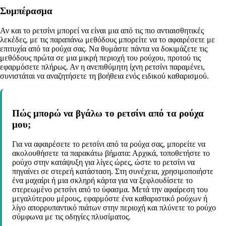
Συμπέρασμα
Αν και το ρετσίνι μπορεί να είναι μια από τις πιο αντιαισθητικές
λεκέδες, με τις παραπάνω μεθόδους μπορείτε να το αφαιρέσετε με
επιτυχία από τα ρούχα σας. Να θυμάστε πάντα να δοκιμάζετε τις
μεθόδους πρώτα σε μια μικρή περιοχή του ρούχου, προτού τις
εφαρμόσετε πλήρως. Αν η ανεπιθύμητη ίχνη ρετσίνι παραμένει,
συνιστάται να αναζητήσετε τη βοήθεια ενός ειδικού καθαρισμού.
Πώς μπορώ να βγάλω το ρετσίνι από τα ρούχα
μου;
Για να αφαιρέσετε το ρετσίνι από τα ρούχα σας, μπορείτε να
ακολουθήσετε τα παρακάτω βήματα: Αρχικά, τοποθετήστε το
ρούχο στην κατάψυξη για λίγες ώρες, ώστε το ρετσίνι να
πηγαίνει σε στερεή κατάσταση. Στη συνέχεια, χρησιμοποιήστε
ένα μαχαίρι ή μια σκληρή κάρτα για να ξεφλουδίσετε το
στερεωμένο ρετσίνι από το ύφασμα. Μετά την αφαίρεση του
μεγαλύτερου μέρους, εφαρμόστε ένα καθαριστικό ρούχων ή
λίγο απορρυπαντικό πιάτων στην περιοχή και πλύνετε το ρούχο
σύμφωνα με τις οδηγίες πλυσίματος.