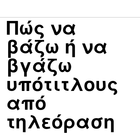
Πώς να
βάζω ή να
βγάζω
υπότιτλους
από
τηλεόραση