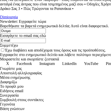
αντιδρά ένας άντρας που είναι τσιμπημένος μαζί σου
•
Οδηγίες Χρήσης
Δράκο Σας 3
•
Πώς Τρώγονται τα Ραπανάκια
•
Dimiourgia
Newsletter: Εγγραφείτε τώρα
Βαρεθήκατε τα βαρετά ενημερωτικά δελτία; Αυτό είναι διαφορετικό.
Εισαγάγετε το email σας εδώ
Συμμετέχω
Έχω διαβάσει και αποδέχομαι τους όρους και τις προϋποθέσεις.
Εγγραφείτε στο ενημερωτικό δελτίο και λάβετε πολύτιμο περιεχόμενο
Μοιραστείτε και σκορπίστε ζεστασιά
X
Facebook
Instagram
LinkedIn
YouTube
Pin
Γνωρίστε μας
Αποστολή αλληλογραφίας
Μέσα ενημέρωσης
Διαφημίζω
Το προφίλ μου
Ειδήσεις email
Συνεργασία
Συμβουλή στους συντάκτες
Γεγονότα
Βάση γνώσεων