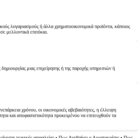
ικούς λογαριασμούς ή άλλα χρηματοοικονομικά προϊόντα, κάποιος
σε μελλοντικά επιτόκια.
 δημιουργίας μιας επιχείρησης ή της παροχής υπηρεσιών ή
ανεπάρκεια χρόνου, οι οικονομικές αβεβαιότητες, η έλλειψη
ότητα και αποφασιστικότητα προκειμένου να επιτευχθούν τα
γίνεσαι τεχνικός ασφαλείας
•
Πως Ανεβαίνει ο Αιματοκρίτης
•
Πως