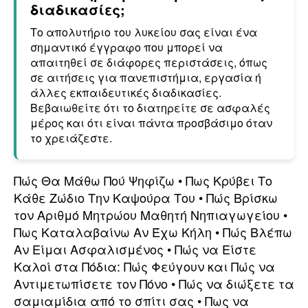
διαδικασίες;
Το απολυτήριο του λυκείου σας είναι ένα
σημαντικό έγγραφο που μπορεί να
απαιτηθεί σε διάφορες περιστάσεις, όπως
σε αιτήσεις για πανεπιστήμια, εργασία ή
άλλες εκπαιδευτικές διαδικασίες.
Βεβαιωθείτε ότι το διατηρείτε σε ασφαλές
μέρος και ότι είναι πάντα προσβάσιμο όταν
το χρειάζεστε.
Πώς Θα Μάθω Πού Ψηφίζω
•
Πως Κρύβει Το
Κάθε Ζώδιο Την Καψούρα Του
•
Πώς Βρίσκω
τον Αριθμό Μητρώου Μαθητή Νηπιαγωγείου
•
Πως Καταλαβαίνω Αν Έχω Κήλη
•
Πώς Βλέπω
Αν Είμαι Ασφαλισμένος
•
Πώς να Είστε
Καλοί στα Πόδια: Πώς Φεύγουν και Πώς να
Αντιμετωπίσετε τον Πόνο
•
Πώς να διώξετε τα
σαμιαμίδια από το σπίτι σας
•
Πως να