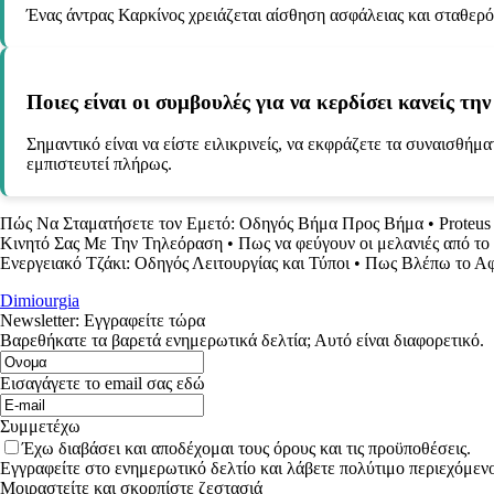
Ένας άντρας Καρκίνος χρειάζεται αίσθηση ασφάλειας και σταθερό
Ποιες είναι οι συμβουλές για να κερδίσει κανείς τ
Σημαντικό είναι να είστε ειλικρινείς, να εκφράζετε τα συναισθήμα
εμπιστευτεί πλήρως.
Πώς Να Σταματήσετε τον Εμετό: Οδηγός Βήμα Προς Βήμα
•
Proteus
Κινητό Σας Με Την Τηλεόραση
•
Πως να φεύγουν οι μελανιές από 
Ενεργειακό Τζάκι: Οδηγός Λειτουργίας και Τύποι
•
Πως Βλέπω το Αφ
Dimiourgia
Newsletter: Εγγραφείτε τώρα
Βαρεθήκατε τα βαρετά ενημερωτικά δελτία; Αυτό είναι διαφορετικό.
Εισαγάγετε το email σας εδώ
Συμμετέχω
Έχω διαβάσει και αποδέχομαι τους όρους και τις προϋποθέσεις.
Εγγραφείτε στο ενημερωτικό δελτίο και λάβετε πολύτιμο περιεχόμενο
Μοιραστείτε και σκορπίστε ζεστασιά