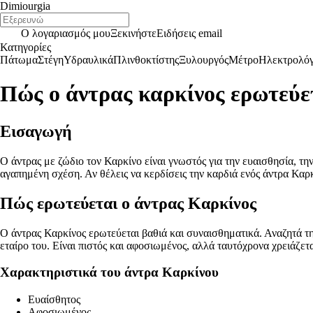
Dimiourgia
Ο λογαριασμός μου
Ξεκινήστε
Ειδήσεις email
Κατηγορίες
Πάτωμα
Στέγη
Υδραυλικά
Πλινθοκτίστης
Ξυλουργός
Μέτρο
Ηλεκτρολό
Πώς ο άντρας καρκίνος ερωτεύετ
Εισαγωγή
Ο άντρας με ζώδιο τον Καρκίνο είναι γνωστός για την ευαισθησία, τ
αγαπημένη σχέση. Αν θέλεις να κερδίσεις την καρδιά ενός άντρα Καρκί
Πώς ερωτεύεται ο άντρας Καρκίνος
Ο άντρας Καρκίνος ερωτεύεται βαθιά και συναισθηματικά. Αναζητά την
εταίρο του. Είναι πιστός και αφοσιωμένος, αλλά ταυτόχρονα χρειάζετ
Χαρακτηριστικά του άντρα Καρκίνου
Ευαίσθητος
Αφοσιωμένος