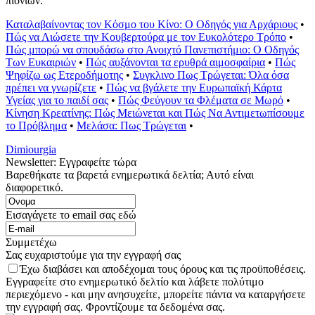
πιονιών.
Καταλαβαίνοντας τον Κόσμο του Κίνο: Ο Οδηγός για Αρχάριους
•
Πώς να Λιώσετε την Κουβερτούρα με τον Ευκολότερο Τρόπο
•
Πώς μπορώ να σπουδάσω στο Ανοιχτό Πανεπιστήμιο: Ο Οδηγός
Των Ευκαιριών
•
Πώς αυξάνονται τα ερυθρά αιμοσφαίρια
•
Πώς
Ψηφίζω ως Ετεροδήμοτης
•
Συγκλινο Πως Τρώγεται: Όλα όσα
πρέπει να γνωρίζετε
•
Πώς να βγάλετε την Ευρωπαϊκή Κάρτα
Υγείας για το παιδί σας
•
Πώς Φεύγουν τα Φλέματα σε Μωρό
•
Κίνηση Κρεατίνης: Πώς Μειώνεται και Πώς Να Αντιμετωπίσουμε
το Πρόβλημα
•
Μελάσα: Πως Τρώγεται
•
Dimiourgia
Newsletter: Εγγραφείτε τώρα
Βαρεθήκατε τα βαρετά ενημερωτικά δελτία; Αυτό είναι
διαφορετικό.
Εισαγάγετε το email σας εδώ
Συμμετέχω
Σας ευχαριστούμε για την εγγραφή σας
Έχω διαβάσει και αποδέχομαι τους όρους και τις προϋποθέσεις.
Εγγραφείτε στο ενημερωτικό δελτίο και λάβετε πολύτιμο
περιεχόμενο - και μην ανησυχείτε, μπορείτε πάντα να καταργήσετε
την εγγραφή σας. Φροντίζουμε τα δεδομένα σας.