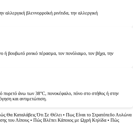
 την αλλεργική βλεννορροϊκή ρινίτιδα, την αλλεργική
 ή βουβωτό ρινικό πέρασμα, τον πονόλαιμο, τον βήχα, την
πό πυρετό άνω των 38°C, πονοκέφαλο, πόνο στο στήθος ή στην
λόγηση και αντιμετώπιση.
ώς Θα Καταλάβεις Ότι Σε Θέλει
•
Πως Είναι το Στρατόπεδο Αυλώνα
σης του Λίπους
•
Πώς Βλέπει Κάποιος με Ωχρή Κηλίδα
•
Πώς