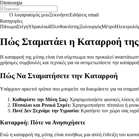
Dimiourgia
Ο λογαριασμός μου
Ξεκινήστε
Ειδήσεις email
Κατηγορίες
Πάτωμα
Στέγη
Υδραυλικά
Πλινθοκτίστης
Ξυλουργός
Μέτρο
Ηλεκτρολό
Πώς Σταματάει η Καταρροή τη
Η καταρροή της μύτης είναι ένα σύμπτωμα που προκαλεί αναστάτωση
χρήσιμες συμβουλές και τεχνικές για να αντιμετωπίσετε την καταρροή
Πώς Να Σταματήσετε την Καταρροή
Υπάρχουν αρκετοί τρόποι που μπορείτε να δοκιμάσετε για να σταματ
Καθαρίστε την Μύτη Σας:
Χρησιμοποιήστε φυσικές λύσεις όπ
Πίτσαλοι και Ρινικά Σπρέι:
Χρησιμοποιήστε πίτσαλοι ή ρινικ
Ποτέ Δεν Ξεχνάμε την Υγρασία:
Κρατήστε τον χώρο σας υγρό 
Καταρροή: Πότε να Ανησυχήσετε
Ενώ η καταρροή της μύτης είναι συνήθως μια απλή ένδειξη του κοιν