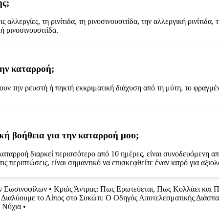
ής;
ς αλλεργίες, τη ρινίτιδα, τη ρινοσινουσιτίδα, την αλλεργική ρινίτιδα,
κή ρινοσινουσιτίδα.
την καταρροή;
ν την ρευστή ή πηκτή εκκριματική διάχυση από τη μύτη, το φραγμένο
κή βοήθεια για την καταρροή μου;
 καταρροή διαρκεί περισσότερο από 10 ημέρες, είναι συνοδευόμενη α
τις περιπτώσεις, είναι σημαντικό να επισκεφθείτε έναν ιατρό για αξιο
ων Εωσινοφίλων
•
Κριός Άντρας: Πως Ερωτεύεται, Πως Κολλάει και Π
Διαλύουμε το Λίπος στο Συκώτι: Ο Οδηγός Αποτελεσματικής Διάσπα
 Νύχια
•